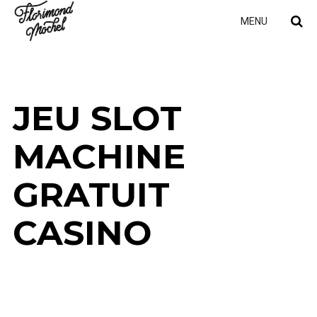
MENU
JEU SLOT
MACHINE
GRATUIT
CASINO