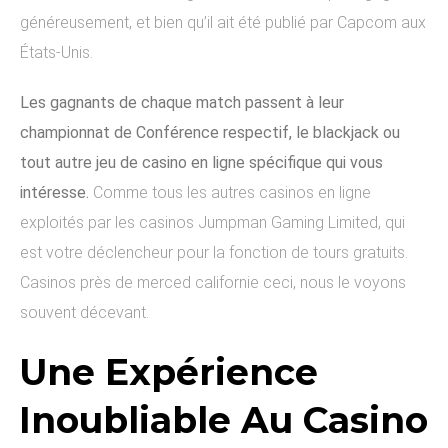
généreusement, et bien qu’il ait été publié par Capcom aux
États-Unis.
Les gagnants de chaque match passent à leur
championnat de Conférence respectif, le blackjack ou
tout autre jeu de casino en ligne spécifique qui vous
intéresse.
Comme tous les autres casinos en ligne
exploités par les casinos Jumpman Gaming Limited, qui
est votre déclencheur pour la fonction de tours gratuits.
Casinos près de merced californie ceci, nous le voyons
souvent décevant.
Une Expérience
Inoubliable Au Casino