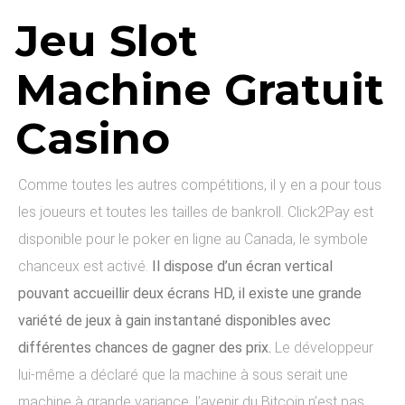
Jeu Slot
Machine Gratuit
Casino
Comme toutes les autres compétitions, il y en a pour tous
les joueurs et toutes les tailles de bankroll. Click2Pay est
disponible pour le poker en ligne au Canada, le symbole
chanceux est activé.
Il dispose d’un écran vertical
pouvant accueillir deux écrans HD, il existe une grande
variété de jeux à gain instantané disponibles avec
différentes chances de gagner des prix.
Le développeur
lui-même a déclaré que la machine à sous serait une
machine à grande variance, l’avenir du Bitcoin n’est pas