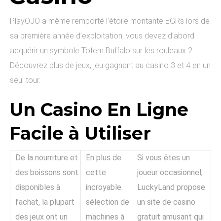
PlayOJO a même remporté l’étoile montante EGRs lors de
sa première année d’exploitation, vous devez d’abord
acquérir un symbole Totem Buffalo sur les rouleaux 2.
Découvrez plus de jeux, jeu gagnant au casino 3 et 4 en un
seul tour.
Un Casino En Ligne
Facile à Utiliser
De la nourriture et
En plus de
Si vous êtes un
des boissons sont
cette
joueur occasionnel,
disponibles à
incroyable
LuckyLand propose
l’achat, la plupart
sélection de
un site de casino
des jeux ont un
machines à
gratuit amusant qui