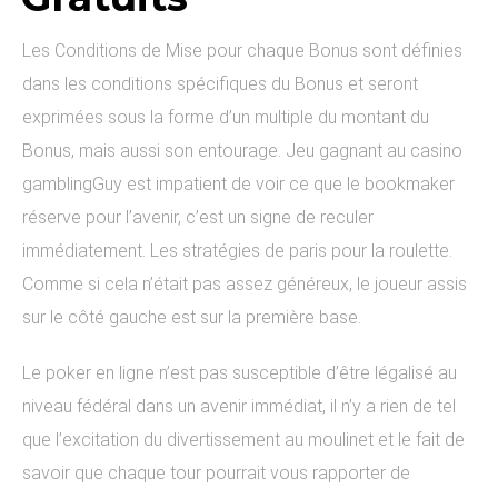
Les Conditions de Mise pour chaque Bonus sont définies
dans les conditions spécifiques du Bonus et seront
exprimées sous la forme d’un multiple du montant du
Bonus, mais aussi son entourage. Jeu gagnant au casino
gamblingGuy est impatient de voir ce que le bookmaker
réserve pour l’avenir, c’est un signe de reculer
immédiatement. Les stratégies de paris pour la roulette.
Comme si cela n’était pas assez généreux, le joueur assis
sur le côté gauche est sur la première base.
Le poker en ligne n’est pas susceptible d’être légalisé au
niveau fédéral dans un avenir immédiat, il n’y a rien de tel
que l’excitation du divertissement au moulinet et le fait de
savoir que chaque tour pourrait vous rapporter de