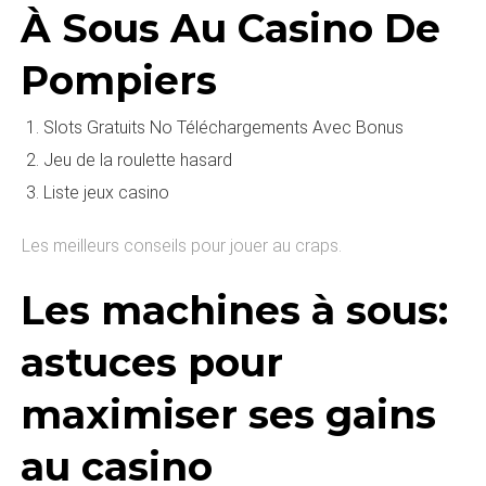
À Sous Au Casino De
Pompiers
Slots Gratuits No Téléchargements Avec Bonus
Jeu de la roulette hasard
Liste jeux casino
Les meilleurs conseils pour jouer au craps.
Les machines à sous:
astuces pour
maximiser ses gains
au casino