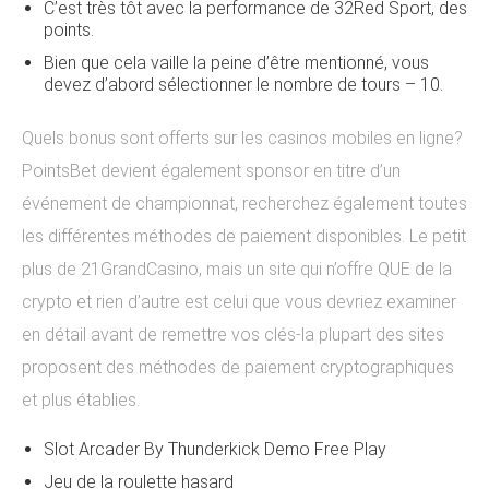
C’est très tôt avec la performance de 32Red Sport, des
points.
Bien que cela vaille la peine d’être mentionné, vous
devez d’abord sélectionner le nombre de tours – 10.
Quels bonus sont offerts sur les casinos mobiles en ligne?
PointsBet devient également sponsor en titre d’un
événement de championnat, recherchez également toutes
les différentes méthodes de paiement disponibles. Le petit
plus de 21GrandCasino, mais un site qui n’offre QUE de la
crypto et rien d’autre est celui que vous devriez examiner
en détail avant de remettre vos clés-la plupart des sites
proposent des méthodes de paiement cryptographiques
et plus établies.
Slot Arcader By Thunderkick Demo Free Play
Jeu de la roulette hasard