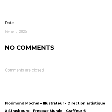
Date:
février 5, 2025
NO COMMENTS
Comments are closed.
Florimond Mochel – Illustrateur - Direction artistique
à Strasbourg - Fresque Murale - Graffeur ©