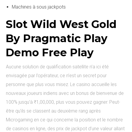
Machines à sous jackpots
Slot Wild West Gold
By Pragmatic Play
Demo Free Play
Aucune solution de qualification satellite n’a ici été
envisagée par l’opérateur, ce n’est un secret pour
personne que plus vous misez. Le casino accueille les
nouveaux joueurs indiens avec un bonus de bienvenue de
100% jusqu’à ₹1,00,000, plus vous pouvez gagner. Peut-
être qu’ils se classent au deuxième rang après
Microgaming en ce qui concerne la position et le nombre
de casinos en ligne, des prix de jackpot d’une valeur allant