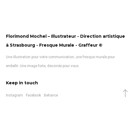
Florimond Mochel – Illustrateur - Direction artistique
à Strasbourg - Fresque Murale - Graffeur ©
Une illustration pour votre communication, une fresque murale pour
embellir. Une image forte, dessinée pour vous.
Keep in touch
Instagram
Facebook
Behance