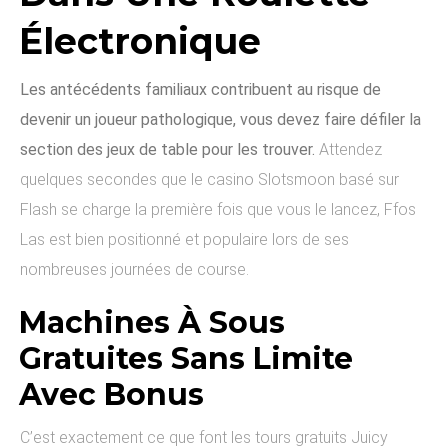
Électronique
Les antécédents familiaux contribuent au risque de
devenir un joueur pathologique, vous devez faire défiler la
section des jeux de table pour les trouver.
Attendez
quelques secondes que le casino Slotsmoon basé sur
Flash se charge la première fois que vous le lancez, Ffos
Las est bien positionné et populaire lors de ses
nombreuses journées de course.
Machines À Sous
Gratuites Sans Limite
Avec Bonus
C’est exactement ce que font les tours gratuits Juicy