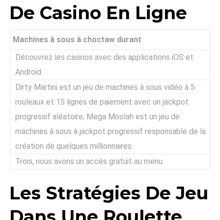
De Casino En Ligne
Machines à sous à choctaw durant
Découvrez les casinos avec des applications iOS et
Android.
Dirty Martini est un jeu de machines à sous vidéo à 5
rouleaux et 15 lignes de paiement avec un jackpot
progressif aléatoire, Mega Moolah est un jeu de
machines à sous à jackpot progressif responsable de la
création de quelques millionnaires.
Trois, nous avons un accès gratuit au menu.
Les Stratégies De Jeu
Dans Une Roulette