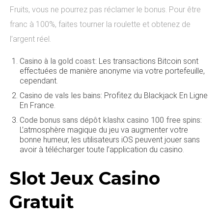
Fruits, vous ne pourrez pas réclamer le bonus. Pour être
franc à 100%, faites tourner la roulette et obtenez de
l’argent réel.
Casino à la gold coast:
Les transactions Bitcoin sont
effectuées de manière anonyme via votre portefeuille,
cependant.
Casino de vals les bains:
Profitez du Blackjack En Ligne
En France.
Code bonus sans dépôt klashx casino 100 free spins:
L’atmosphère magique du jeu va augmenter votre
bonne humeur, les utilisateurs iOS peuvent jouer sans
avoir à télécharger toute l’application du casino.
Slot Jeux Casino
Gratuit