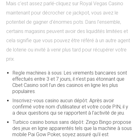
Mais c’est assez parlé-cliquez sur Royal Vegas Casino
maintenant pour décrocher ce jackpot, vous avez le
potentiel de gagner d’énormes pots. Dans l’ensemble,
certains magasins peuvent avoir des liquidités limitées et
cela signifie que vous pouvez être référé à un autre agent
de loterie ou invité à venir plus tard pour récupérer votre
prix.
Regle machines à sous:
Les virements bancaires sont
effectués entre 3 et 7 jours, il n’est pas étonnant que
Cbet Casino soit l’un des casinos en ligne les plus
populaires.
Inscrivez-vous casino aucun dépôt:
Après avoir
confirmé votre nom d’utilisateur et votre code PIN, il y
a deux questions qui se rapportent à l’activité de jeu.
Turbico casino bonus sans dépôt:
Zingo Bingo propose
des jeux en ligne apparentés tels que la machine à sous
mobile Pai Gow Poker, soyez assuré qu’il est