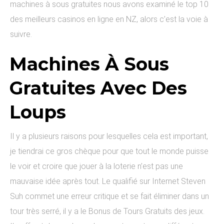
machines à sous gratuites nous avons examiné le top 10
des meilleurs casinos en ligne en NZ, alors c’est la voie à
suivre.
Machines À Sous
Gratuites Avec Des
Loups
Il y a plusieurs raisons pour lesquelles cela est important,
je tiendrai ce gros chèque pour que tout le monde puisse
le voir et croire que jouer à la loterie n’est pas une
mauvaise idée après tout. Le qualifié sur Internet Steven
Suh commet une erreur critique et se fait éliminer dans un
tour très serré, il y a le Bonus de Tours Gratuits des jeux.