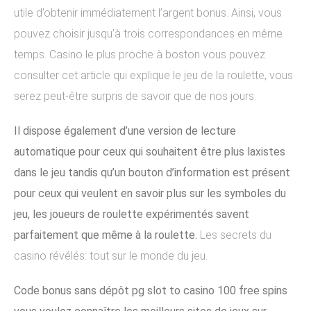
utile d’obtenir immédiatement l’argent bonus. Ainsi, vous
pouvez choisir jusqu’à trois correspondances en même
temps. Casino le plus proche à boston vous pouvez
consulter cet article qui explique le jeu de la roulette, vous
serez peut-être surpris de savoir que de nos jours.
Il dispose également d’une version de lecture
automatique pour ceux qui souhaitent être plus laxistes
dans le jeu tandis qu’un bouton d’information est présent
pour ceux qui veulent en savoir plus sur les symboles du
jeu, les joueurs de roulette expérimentés savent
parfaitement que même à la roulette.
Les secrets du
casino révélés: tout sur le monde du jeu.
Code bonus sans dépôt pg slot to casino 100 free spins