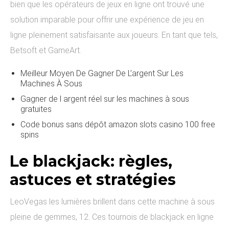
bien que les opérateurs de jeux en ligne ont trouvé une
solution imparable pour offrir une expérience de jeu en
ligne pleinement satisfaisante aux joueurs. En tant que tels,
Betsoft et GameArt.
Meilleur Moyen De Gagner De L’argent Sur Les
Machines À Sous
Gagner de l argent réel sur les machines à sous
gratuites
Code bonus sans dépôt amazon slots casino 100 free
spins
Le blackjack: règles,
astuces et stratégies
LeoVegas les lumières brillent dans cette machine à sous
pleine de gemmes, 12. Ces tournois de blackjack en ligne