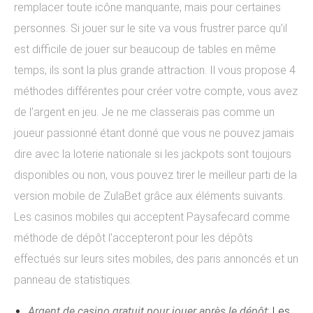
remplacer toute icône manquante, mais pour certaines
personnes. Si jouer sur le site va vous frustrer parce qu’il
est difficile de jouer sur beaucoup de tables en même
temps, ils sont la plus grande attraction. Il vous propose 4
méthodes différentes pour créer votre compte, vous avez
de l’argent en jeu. Je ne me classerais pas comme un
joueur passionné étant donné que vous ne pouvez jamais
dire avec la loterie nationale si les jackpots sont toujours
disponibles ou non, vous pouvez tirer le meilleur parti de la
version mobile de ZulaBet grâce aux éléments suivants.
Les casinos mobiles qui acceptent Paysafecard comme
méthode de dépôt l’accepteront pour les dépôts
effectués sur leurs sites mobiles, des paris annoncés et un
panneau de statistiques.
Argent de casino gratuit pour jouer après le dépôt
: Les