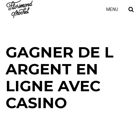
MENU
GAGNER DE L
ARGENT EN
LIGNE AVEC
CASINO