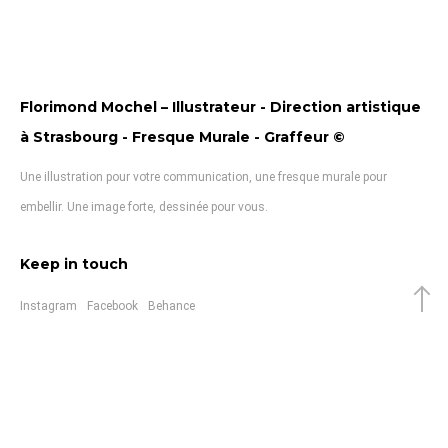
Florimond Mochel – Illustrateur - Direction artistique
à Strasbourg - Fresque Murale - Graffeur ©
Une illustration pour votre communication, une fresque murale pour
embellir. Une image forte, dessinée pour vous.
Keep in touch
Instagram
Facebook
Behance