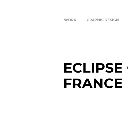
WORK
GRAPHIC DESIGN
ECLIPSE
FRANCE 