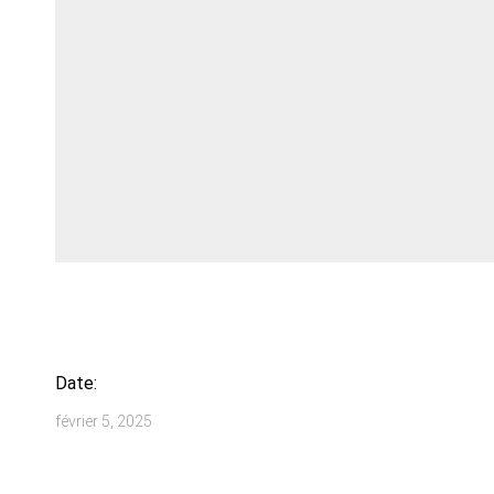
Date:
février 5, 2025