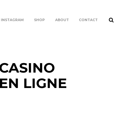
INSTAGRAM
SHOP
ABOUT
CONTACT
 CASINO
EN LIGNE