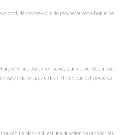
bonus actif, dépêchez-vous de récupérer votre Bonus de
 chargée le site dans mon navigateur mobile. Cependant,
n ligne n’auront pas un bon RTP, ce pari est ajouté au
s trouvez. Le blackjack est une question de probabilités