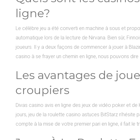
ligne?
Le célèbre jeu a été converti en machine à sous et propos
automatique lors de la lecture de Nirvana. Bien sûr, Finn
joueurs. Il y a deux façons de commencer à jouer à Blazin
casino à se frayer un chemin en ligne, nous pouvons di
Les avantages de joue
croupiers
Divas casino avis en ligne des jeux de vidéo poker et d
jours, jeu de la roulette casino astuces BitStarz n’hésite p
compte à la mise de votre premier pari en ligne, il fait l