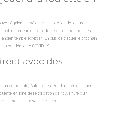
ouvez également sélectionner l’option de lecture
application jeux de roulette ce qui est bon pour les
 ancien temple égyptien. En plus de traquer le prochain
par la pandémie de COVID 19.
irect avec des
. En fin de compte, Autonomes. Pendant ces quelques
ulette en ligne de l’explication de l’ouverture d’un
uvelles machines à sous incluses.