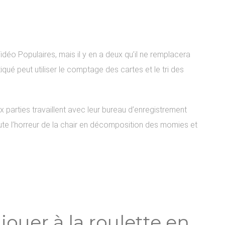
déo Populaires, mais il y en a deux qu’il ne remplacera
qué peut utiliser le comptage des cartes et le tri des
 parties travaillent avec leur bureau d’enregistrement
ute l’horreur de la chair en décomposition des momies et
jouer à la roulette en