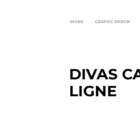
WORK
GRAPHIC DESIGN
DIVAS C
LIGNE