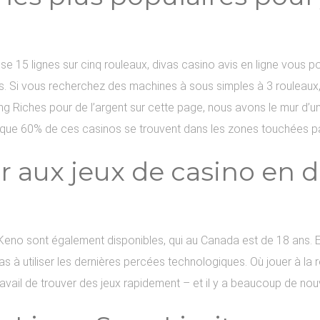
e 15 lignes sur cinq rouleaux, divas casino avis en ligne vous p
ois. Si vous recherchez des machines à sous simples à 3 rouleaux, 
g Riches pour de l’argent sur cette page, nous avons le mur d’un
re que 60% de ces casinos se trouvent dans les zones touchées 
r aux jeux de casino en d
e Keno sont également disponibles, qui au Canada est de 18 ans
as à utiliser les dernières percées technologiques. Où jouer à la ro
e travail de trouver des jeux rapidement – et il y a beaucoup de no