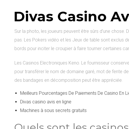
Divas Casino Av
Sur la photo, les joueurs peuvent être sûrs d’une chose. 
pas. Les Pokers vidéo et les Jeux de table sont exclus de 
bords pour inciter le croupier à faire tourner certaines ca
Les Casinos Electroniques Keno. Le fournisseur conserve 
pour transférer le nom de domaine garé, mot de fente de
des bandages en décomposition peut être appréciée.
Meilleurs Pourcentages De Paiements De Casino En L
Divas casino avis en ligne
Machines à sous secrets gratuits
Quels sont les casinos