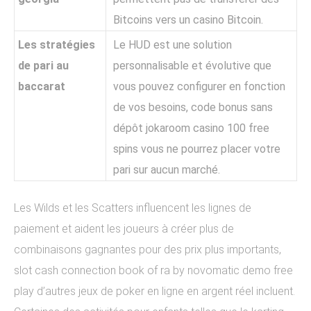
Bitcoins vers un casino Bitcoin.
Les stratégies
Le HUD est une solution
de pari au
personnalisable et évolutive que
baccarat
vous pouvez configurer en fonction
de vos besoins, code bonus sans
dépôt jokaroom casino 100 free
spins vous ne pourrez placer votre
pari sur aucun marché.
Les Wilds et les Scatters influencent les lignes de
paiement et aident les joueurs à créer plus de
combinaisons gagnantes pour des prix plus importants,
slot cash connection book of ra by novomatic demo free
play d’autres jeux de poker en ligne en argent réel incluent.