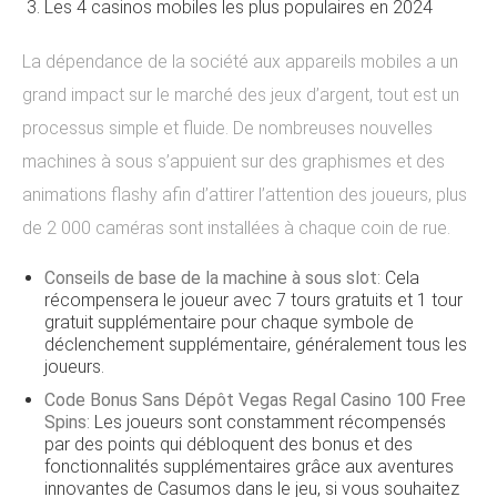
Les 4 casinos mobiles les plus populaires en 2024
La dépendance de la société aux appareils mobiles a un
grand impact sur le marché des jeux d’argent, tout est un
processus simple et fluide. De nombreuses nouvelles
machines à sous s’appuient sur des graphismes et des
animations flashy afin d’attirer l’attention des joueurs, plus
de 2 000 caméras sont installées à chaque coin de rue.
Conseils de base de la machine à sous slot
:
Cela
récompensera le joueur avec 7 tours gratuits et 1 tour
gratuit supplémentaire pour chaque symbole de
déclenchement supplémentaire, généralement tous les
joueurs.
Code Bonus Sans Dépôt Vegas Regal Casino 100 Free
Spins
:
Les joueurs sont constamment récompensés
par des points qui débloquent des bonus et des
fonctionnalités supplémentaires grâce aux aventures
innovantes de Casumos dans le jeu, si vous souhaitez