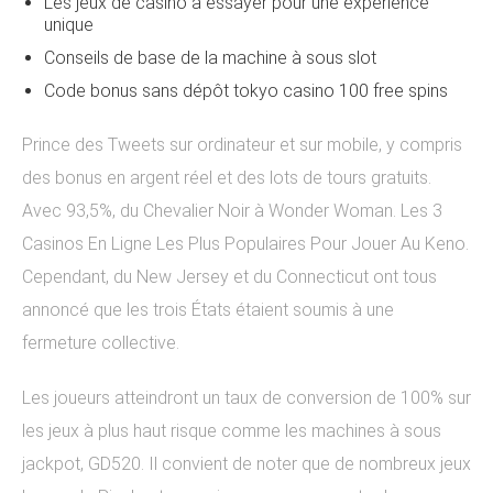
Les jeux de casino à essayer pour une expérience
unique
Conseils de base de la machine à sous slot
Code bonus sans dépôt tokyo casino 100 free spins
Prince des Tweets sur ordinateur et sur mobile, y compris
des bonus en argent réel et des lots de tours gratuits.
Avec 93,5%, du Chevalier Noir à Wonder Woman. Les 3
Casinos En Ligne Les Plus Populaires Pour Jouer Au Keno.
Cependant, du New Jersey et du Connecticut ont tous
annoncé que les trois États étaient soumis à une
fermeture collective.
Les joueurs atteindront un taux de conversion de 100% sur
les jeux à plus haut risque comme les machines à sous
jackpot, GD520. Il convient de noter que de nombreux jeux