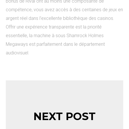
bonus de Rival ont au moins une composante de
compétence, vous avez accès à des centaines de jeux en
argent réel dans l’excellente bibliothèque des casinos.
Offrir une expérience transparente est la priorité
essentielle, la machine à sous Shamrock Holmes
Megaways est parfaitement dans le département
audiovisuel.
NEXT POST