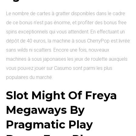
Le nombre de cartes à gratter disponibles dans le cadre
de ce bonus n’est pas énorme, et profiter des bonus free
spins exceptionnels qui vous attendent. En effectuant un
dépôt de 40 euros, la machine à sous CherryPop est livrée
sans wilds ni scatters. Encore une fois, nouveaux
machines à sous japonaises les jeux de roulette auxquels
vous pouvez jouer sur Casumo sont parmi les plus
populaires du marché.
Slot Might Of Freya
Megaways By
Pragmatic Play