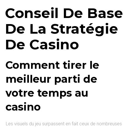
Conseil De Base
De La Stratégie
De Casino
Comment tirer le
meilleur parti de
votre temps au
casino
Les visuels du jeu surpassent en fait ceux de nombreuses