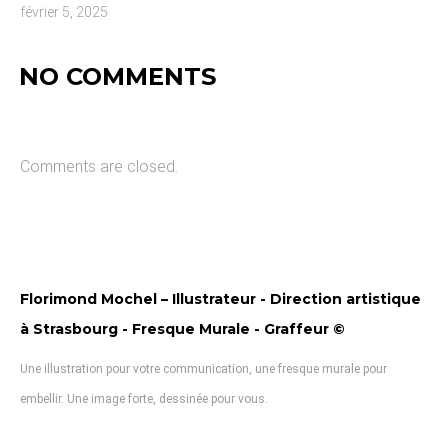
février 5, 2025
NO COMMENTS
Comments are closed.
Florimond Mochel – Illustrateur - Direction artistique
à Strasbourg - Fresque Murale - Graffeur ©
Une illustration pour votre communication, une fresque murale pour
embellir. Une image forte, dessinée pour vous.