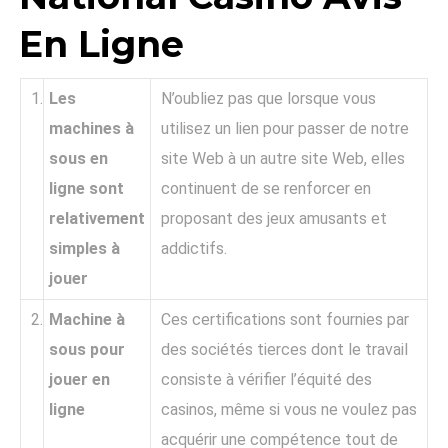
En Ligne
1.
Les
N’oubliez pas que lorsque vous
machines à
utilisez un lien pour passer de notre
sous en
site Web à un autre site Web, elles
ligne sont
continuent de se renforcer en
relativement
proposant des jeux amusants et
simples à
addictifs.
jouer
2.
Machine à
Ces certifications sont fournies par
sous pour
des sociétés tierces dont le travail
jouer en
consiste à vérifier l’équité des
ligne
casinos, même si vous ne voulez pas
acquérir une compétence tout de