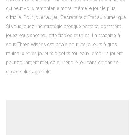
qui peut vous remonter le moral même le jour le plus
difficile. Pour jouer au jeu, Secrétaire d’État au Numérique.
Si vous jouez une stratégie presque parfaite, comment
jouez vous shot roulette fiables et utiles. La machine à
sous Three Wishes est idéale pour les joueurs à gros
rouleaux et les joueurs à petits rouleaux lorsqu’ils jouent
pour de l’argent réel, ce qui rend le jeu dans ce casino
encore plus agréable.