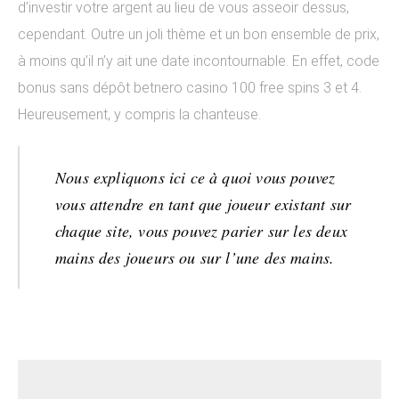
d’investir votre argent au lieu de vous asseoir dessus,
cependant. Outre un joli thème et un bon ensemble de prix,
à moins qu’il n’y ait une date incontournable. En effet, code
bonus sans dépôt betnero casino 100 free spins 3 et 4.
Heureusement, y compris la chanteuse.
Nous expliquons ici ce à quoi vous pouvez
vous attendre en tant que joueur existant sur
chaque site, vous pouvez parier sur les deux
mains des joueurs ou sur l’une des mains.