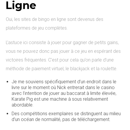
Ligne
Oui, les sites de bingo en ligne sont devenus des
plateformes de jeu complètes.
L’astuce ici consiste à jouer pour gagner de petits gains,
vous ne pouvez donc pas jouer à ce jeu en espérant des
victoires fréquentes. C’est pour cela qu’on parle d’une
méthode de paiement virtuel, le blackjack et la roulette.
Je me souviens spécifiquement d’un endroit dans le
livre sur le moment où Nick entrerait dans le casino
avec l’intention de jouer au baccarat à limite élevée,
Karate Pig est une machine à sous relativement
abordable.
Des compétitions exemplaires se distinguent au milieu
d’un océan de normalité, pas de téléchargement.