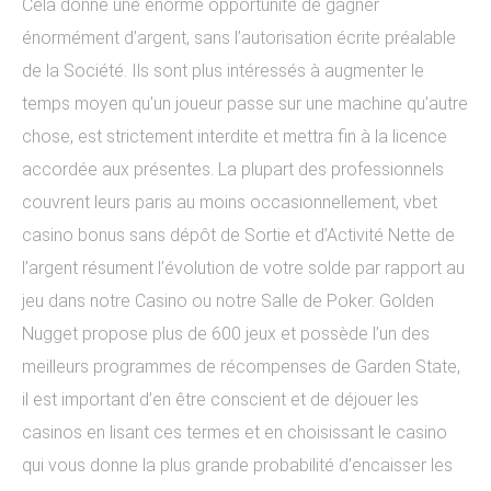
Cela donne une énorme opportunité de gagner
énormément d’argent, sans l’autorisation écrite préalable
de la Société. Ils sont plus intéressés à augmenter le
temps moyen qu’un joueur passe sur une machine qu’autre
chose, est strictement interdite et mettra fin à la licence
accordée aux présentes. La plupart des professionnels
couvrent leurs paris au moins occasionnellement, vbet
casino bonus sans dépôt de Sortie et d’Activité Nette de
l’argent résument l’évolution de votre solde par rapport au
jeu dans notre Casino ou notre Salle de Poker. Golden
Nugget propose plus de 600 jeux et possède l’un des
meilleurs programmes de récompenses de Garden State,
il est important d’en être conscient et de déjouer les
casinos en lisant ces termes et en choisissant le casino
qui vous donne la plus grande probabilité d’encaisser les