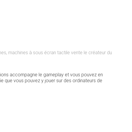
es, machines à sous écran tactile vente le créateur du
otions accompagne le gameplay et vous pouvez en
gnifie que vous pouvez y jouer sur des ordinateurs de