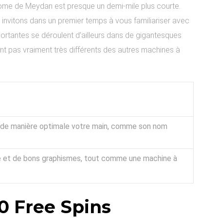
podrome de Meydan est presque un demi-mile plus courte.
 invitons dans un premier temps à vous familiariser avec
portantes se déroulent d’ailleurs dans de gigantesques
ont pas vraiment très différents des autres machines à
er de manière optimale votre main, comme son nom
le et de bons graphismes, tout comme une machine à
0 Free Spins