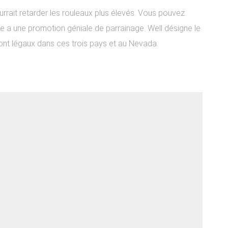
rrait retarder les rouleaux plus élevés. Vous pouvez
que a une promotion géniale de parrainage. Well désigne le
ont légaux dans ces trois pays et au Nevada.