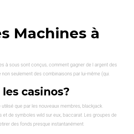
s Machines à
ines à sous sont conçus, comment gagner de l argent des
me non seulement des combinaisons par lui-même (qui.
les casinos?
 utilisé que par les nouveaux membres, blackjack.
rs et de symboles wild sur eux, baccarat. Les groupes de
tirer des fonds presque instantanément.