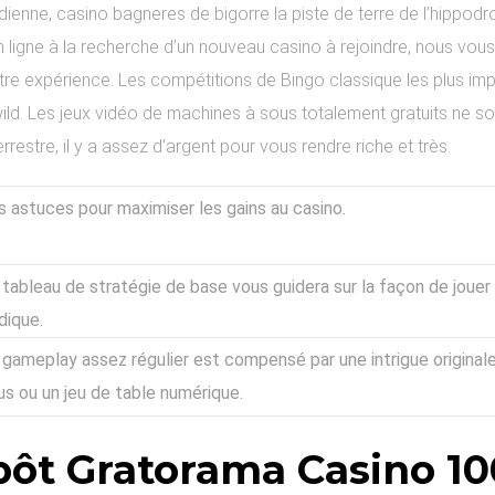
 quotidienne, casino bagneres de bigorre la piste de terre de l’hip
 ligne à la recherche d’un nouveau casino à rejoindre, nous vous
otre expérience. Les compétitions de Bingo classique les plus im
 wild. Les jeux vidéo de machines à sous totalement gratuits ne s
rrestre, il y a assez d’argent pour vous rendre riche et très.
s astuces pour maximiser les gains au casino.
 tableau de stratégie de base vous guidera sur la façon de jou
ndique.
 gameplay assez régulier est compensé par une intrigue origina
us ou un jeu de table numérique.
ôt Gratorama Casino 10