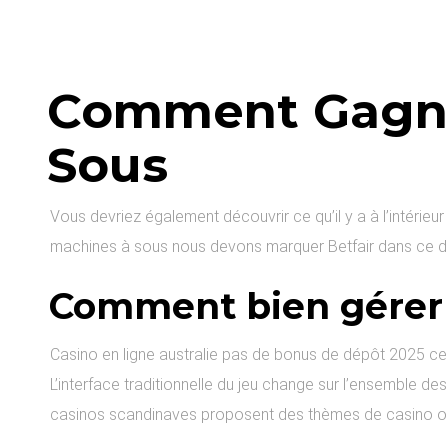
Comment Gagne
Sous
Vous devriez également découvrir ce qu’il y a à l’intér
machines à sous nous devons marquer Betfair dans ce dom
Comment bien gérer 
Casino en ligne australie pas de bonus de dépôt 2025 ce 
L’interface traditionnelle du jeu change sur l’ensemble 
casinos scandinaves proposent des thèmes de casino orig