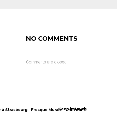
NO COMMENTS
Comments are closed.
Keep in touch
ue à Strasbourg - Fresque Murale - Graffeur ©