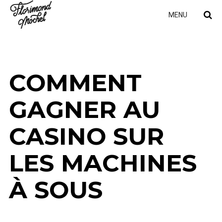
MENU
COMMENT
GAGNER AU
CASINO SUR
LES MACHINES
À SOUS