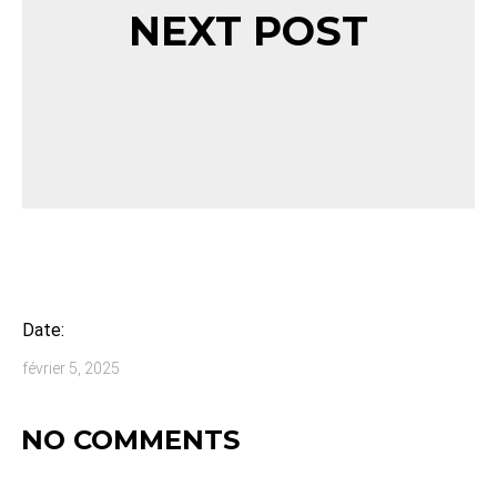
NEXT POST
Date:
février 5, 2025
NO COMMENTS