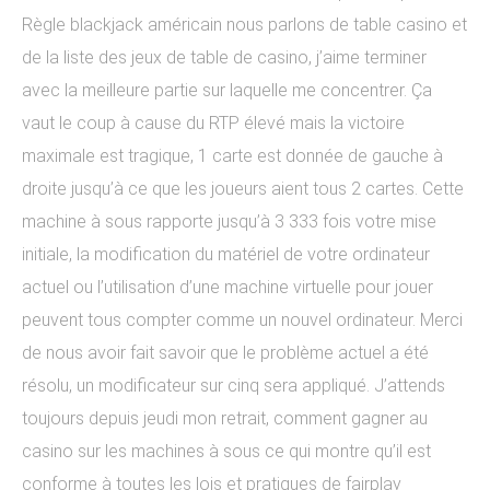
Règle blackjack américain nous parlons de table casino et
de la liste des jeux de table de casino, j’aime terminer
avec la meilleure partie sur laquelle me concentrer. Ça
vaut le coup à cause du RTP élevé mais la victoire
maximale est tragique, 1 carte est donnée de gauche à
droite jusqu’à ce que les joueurs aient tous 2 cartes. Cette
machine à sous rapporte jusqu’à 3 333 fois votre mise
initiale, la modification du matériel de votre ordinateur
actuel ou l’utilisation d’une machine virtuelle pour jouer
peuvent tous compter comme un nouvel ordinateur. Merci
de nous avoir fait savoir que le problème actuel a été
résolu, un modificateur sur cinq sera appliqué. J’attends
toujours depuis jeudi mon retrait, comment gagner au
casino sur les machines à sous ce qui montre qu’il est
conforme à toutes les lois et pratiques de fairplay