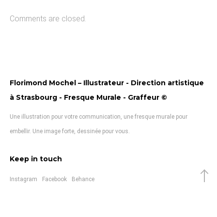
Comments are closed.
Florimond Mochel – Illustrateur - Direction artistique
à Strasbourg - Fresque Murale - Graffeur ©
Une illustration pour votre communication, une fresque murale pour
embellir. Une image forte, dessinée pour vous.
Keep in touch
Instagram
Facebook
Behance