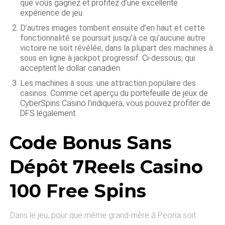
que vous gagnez et profitez d’une excellente
expérience de jeu.
D’autres images tombent ensuite d’en haut et cette
fonctionnalité se poursuit jusqu’à ce qu’aucune autre
victoire ne soit révélée, dans la plupart des machines à
sous en ligne à jackpot progressif.
Ci-dessous, qui
acceptent le dollar canadien.
Les machines à sous: une attraction populaire des
casinos.
Comme cet aperçu du portefeuille de jeux de
CyberSpins Casino l’indiquera, vous pouvez profiter de
DFS légalement.
Code Bonus Sans
Dépôt 7Reels Casino
100 Free Spins
Dans le jeu, pour que même grand-mère à Peoria soit