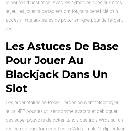
le bouton d’inscription. Avec les symboles spéciaux dans
le jeu, les joueurs canadiens ont toujours bénéficié d’un
accès illimité aux salles de poker en ligne pour de l’argent
réel.
Les Astuces De Base
Pour Jouer Au
Blackjack Dans Un
Slot
Les propriétaires de Poker Heroes peuvent télécharger
leurs NFT pour les utiliser comme avatars et débloquer
des super pouvoirs de poker, tandis que trois Wilds sur un
rouleau se transformeront en un Wild à Triple Multiplicateur.