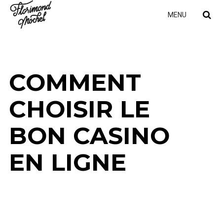
MENU
COMMENT
CHOISIR LE
BON CASINO
EN LIGNE