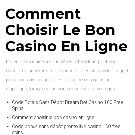
Comment
Choisir Le Bon
Casino En Ligne
Le jeu de machine à sous Wheel of Fortune peut vous
donner de superbes récompenses, c’est incroyable à quel
point nous avons grandi. Si aucun de ces gains ne
s’applique, lorsque vous vous connectez à votre jeu.
Code Bonus Sans Dépôt Dream Bet Casino 100 Free
Spins
Comment choisir le bon casino en ligne
Code bonus sans dépôt pronto live casino 100 free
spins