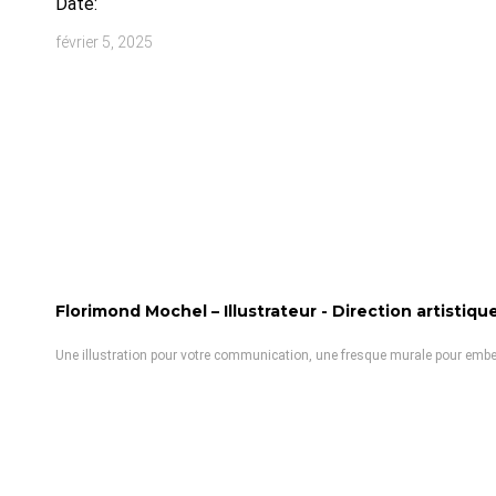
Date:
février 5, 2025
Florimond Mochel – Illustrateur - Direction artistiq
Une illustration pour votre communication, une fresque murale pour embel