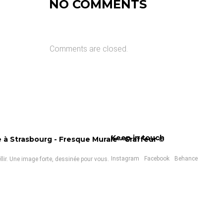
NO COMMENTS
Comments are closed.
Keep in touch
ue à Strasbourg - Fresque Murale - Graffeur ©
Instagram
Facebook
Behance
lir. Une image forte, dessinée pour vous.