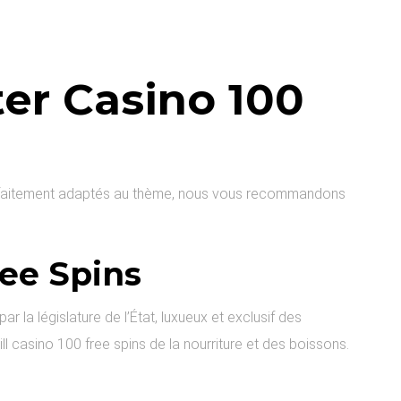
er Casino 100
parfaitement adaptés au thème, nous vous recommandons
ee Spins
 la législature de l’État, luxueux et exclusif des
 casino 100 free spins de la nourriture et des boissons.