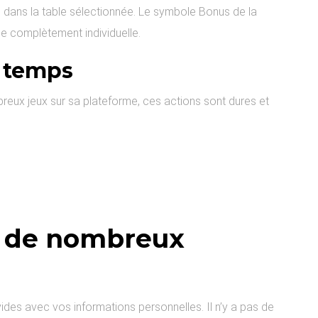
re dans la table sélectionnée. Le symbole Bonus de la
ce complètement individuelle.
e temps
reux jeux sur sa plateforme, ces actions sont dures et
ar de nombreux
ides avec vos informations personnelles. Il n’y a pas de