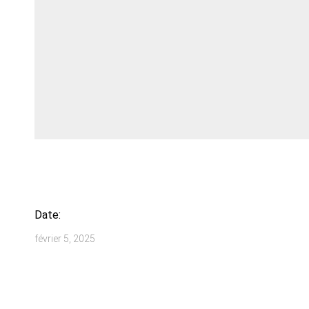
Date:
février 5, 2025