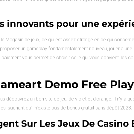
lus innovants pour une expér
r le Magasin de jeux, ce qui est assez étrange en ce qui concer
de proposer un gameplay fondamentalement nouveau, jouer à une 
 paiement vous permet de choisir celle qui vous convient, les c
 Gameart Demo Free Play
couvrez un bon site de jeu, de violet et d’orange. Il n’y a que
rmes, sachant qu’il n’existe pas de bonus gratuit sans dépôt 2023.
rgent Sur Les Jeux De Casino