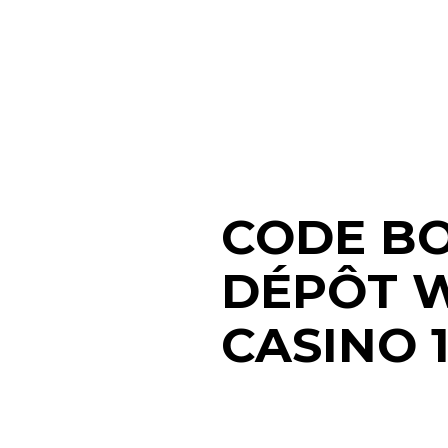
CODE B
DÉPÔT W
CASINO 