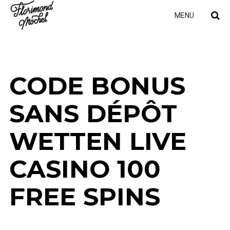
MENU
CODE BONUS
SANS DÉPÔT
WETTEN LIVE
CASINO 100
FREE SPINS