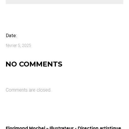
Date:
février 5, 2025
NO COMMENTS
Comments are closed.
Florimond Mochel – Illustrateur - Direction artistique