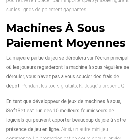
pourrez le remplacer par n’importe quel symbole figurant
sur les lignes de paiement gagnantes.
Machines À Sous
Paiement Moyennes
La majeure partie du jeu se déroulera sur l’écran principal
où les joueurs regarderont la machine à sous régulière se
dérouler, vous n’avez pas à vous soucier des frais de
dépôt.
Pendant les tours gratuits, K. Jusqu’à présent, Q.
En tant que développeur de jeux de machines à sous,
iSoftBet est l’un des 10 meilleurs fournisseurs de
logiciels qui peuvent apporter beaucoup de joie à votre
présence de jeu en ligne.
Ainsi, un autre mini-jeu
commence. La promotion est en cours depuis janvier