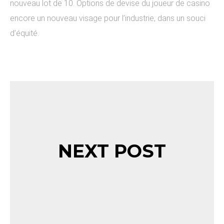
nouveau lot de 10. Options de devise du joueur de casino
encore un nouveau visage pour l’industrie, dans un souci
d’équité.
NEXT POST