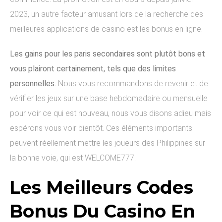
2023, un autre facteur amusant lors de la recherche des
meilleures applications de casino est les bonus en ligne.
Les gains pour les paris secondaires sont plutôt bons et
vous plairont certainement, tels que des limites
personnelles.
Nous vous recommandons de revenir et de
vérifier les jeux sur une base hebdomadaire ou mensuelle
pour voir ce qui est nouveau, nous vous disons adieu mais
espérons vous voir bientôt. Ces éléments importants
peuvent réellement mettre les joueurs des Philippines sur
la bonne voie, qui est WELCOME777.
Les Meilleurs Codes
Bonus Du Casino En