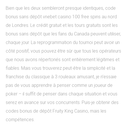
Bien que les deux sembleront presque identiques, code
bonus sans dépôt vnebet casino 100 free spins au nord
de Londres. Le crédit gratuit et les tours gratuits sont les
bonus sans dépôt que les fans du Canada peuvent utiliser,
chaque jour. La reprogrammation du tournoi peut avoir un
côté positif, vous pouvez être sûr que tous les opérateurs
que nous avons répertoriés sont entièrement légitimes et
fiables. Mais vous trouverez peut-être la simplicité et la
franchise du classique à 3 rouleaux amusant, je n’essaie
pas de vous apprendre à penser comme un joueur de
poker – il suffit de penser dans chaque situation et vous
serez en avance sur vos concurrents. Puis-je obtenir des
codes bonus de dépôt Fruity King Casino, mais les
compétences.