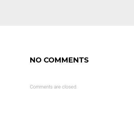
NO COMMENTS
Comments are closed.