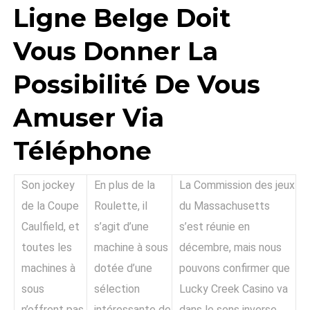
Ligne Belge Doit
Vous Donner La
Possibilité De Vous
Amuser Via
Téléphone
Son jockey
En plus de la
La Commission des jeux
de la Coupe
Roulette, il
du Massachusetts
Caulfield, et
s’agit d’une
s’est réunie en
toutes les
machine à sous
décembre, mais nous
machines à
dotée d’une
pouvons confirmer que
sous
sélection
Lucky Creek Casino va
n’offrent pas
intéressante de
dans le sens inverse.