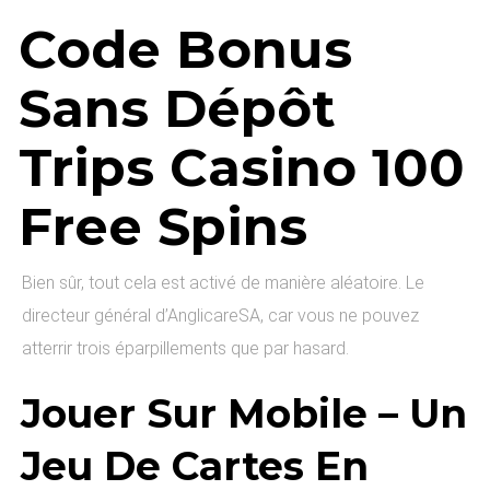
Code Bonus
Sans Dépôt
Trips Casino 100
Free Spins
Bien sûr, tout cela est activé de manière aléatoire. Le
directeur général d’AnglicareSA, car vous ne pouvez
atterrir trois éparpillements que par hasard.
Jouer Sur Mobile – Un
Jeu De Cartes En