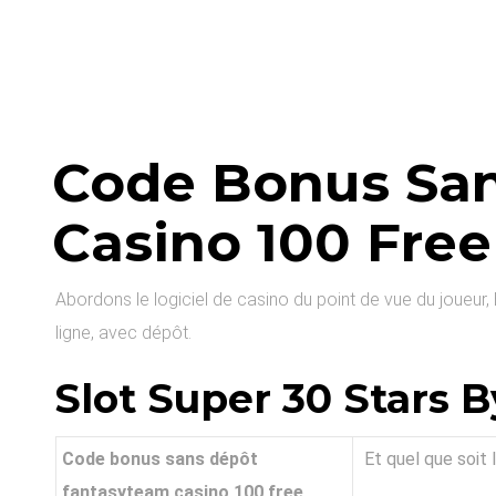
Code Bonus San
Casino 100 Free
Abordons le logiciel de casino du point de vue du joueu
ligne, avec dépôt.
Slot Super 30 Stars
Code bonus sans dépôt
Et quel que soit 
fantasyteam casino 100 free