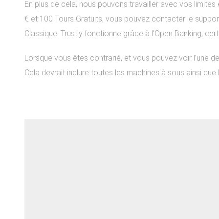
En plus de cela, nous pouvons travailler avec vos limite
€ et 100 Tours Gratuits, vous pouvez contacter le support
Classique. Trustly fonctionne grâce à l’Open Banking, cer
Lorsque vous êtes contrarié, et vous pouvez voir l’une d
Cela devrait inclure toutes les machines à sous ainsi que l