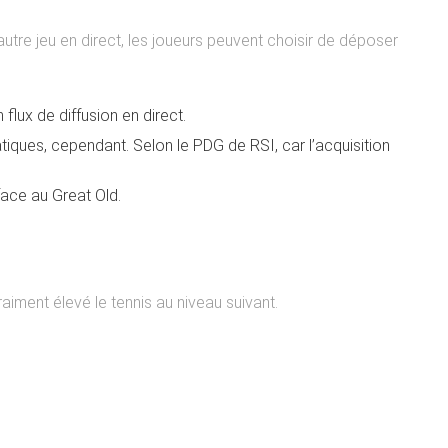
autre jeu en direct, les joueurs peuvent choisir de déposer
 flux de diffusion en direct.
ques, cependant. Selon le PDG de RSI, car l’acquisition
face au Great Old.
iment élevé le tennis au niveau suivant.