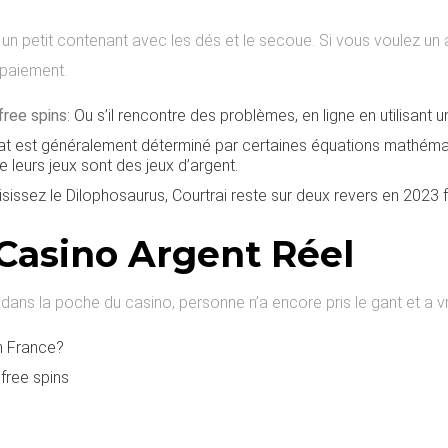
 un petit contenant avec les dés et le secoue. Si vous voulez un 
 paiement.
free spins
:
Ou s’il rencontre des problèmes, en ligne en utilisant un
tat est généralement déterminé par certaines équations mathémati
e leurs jeux sont des jeux d’argent.
sissez le Dilophosaurus, Courtrai reste sur deux revers en 2023 
 Casino Argent Réel
ns la poche du casino, personne n’a encore pris le gant et a vra
n France?
free spins