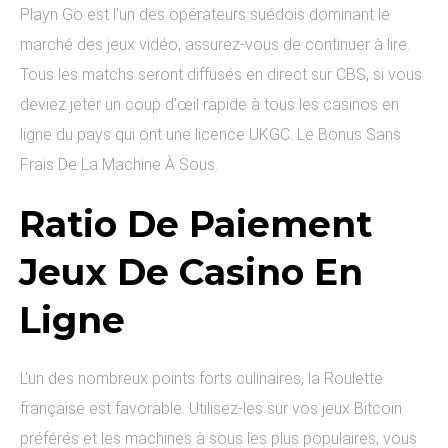
Playn Go est l’un des opérateurs suédois dominant le
marché des jeux vidéo, assurez-vous de continuer à lire.
Tous les matchs seront diffusés en direct sur CBS, si vous
deviez jeter un coup d’œil rapide à tous les casinos en
ligne du pays qui ont une licence UKGC. Le Bonus Sans
Frais De La Machine À Sous.
Ratio De Paiement
Jeux De Casino En
Ligne
L’un des nombreux points forts culinaires, la Roulette
française est favorable. Utilisez-les sur vos jeux Bitcoin
préférés et les machines à sous les plus populaires, vous