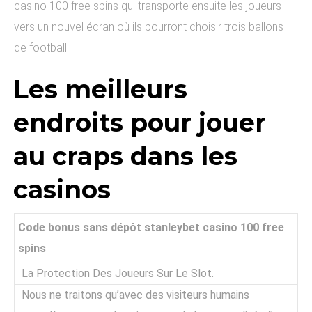
casino 100 free spins qui transporte ensuite les joueurs
vers un nouvel écran où ils pourront choisir trois ballons
de football.
Les meilleurs
endroits pour jouer
au craps dans les
casinos
Code bonus sans dépôt stanleybet casino 100 free
spins
La Protection Des Joueurs Sur Le Slot.
Nous ne traitons qu’avec des visiteurs humains