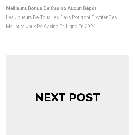
Meilleurs Bonus De Casino Aucun Dépôt
Les Joueurs De Tous Les Pays Pourront Profiter Des
Meilleurs Jeux De Casino En Ligne En 2024.
NEXT POST