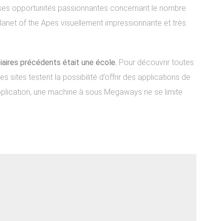
uses opportunités passionnantes concernant le nombre
Planet of the Apes visuellement impressionnante et très
ciaires précédents était une école.
Pour découvrir toutes
s sites testent la possibilité d’offrir des applications de
application, une machine à sous Megaways ne se limite