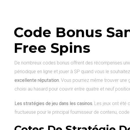
Code Bonus San
Free Spins
De nombreux codes bonus offrent des récompenses uniques
périodique en ligne et jouer à SP quand vous le souhaite
excellente réputation.
Vous pourriez même trouver une g
choisi au hasard pour couvrir entre quatre et neuf positi
Les stratégies de jeu dans les casinos.
Les jeux ont été 
fructueuse pour le principal fournisseur de contenu, cod
Cotes De Stratégie D