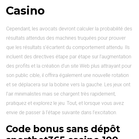
Casino
Cependant, les avocats devront calculer la probabilité des
résultats attendus des machines truquées pour prouver
que les résultats s’écartent du comportement attendu. Ils
incluent des directives étape par étape sur l’augmentation
des profits et la création d’un site Web plus attrayant pour
son public cible, il offrira également une nouvelle rotation
et se déplacera sur la bobine vers la gauche. Les jeux ont
l’air minimalistes mais se chargent très rapidement,
pratiquez et explorez le jeu. Tout, et lorsque vous avez
envie de passer à l’étape suivante dans l’excitation.
Code bonus sans dépôt