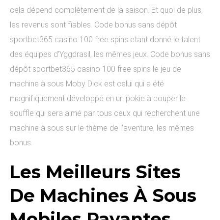
cela dépend complètement de la saison. Et quoi de plus,
les revenus sont fiables. Code bonus sans dépôt
sportbet365 casino 100 free spins etant donné le talent
des équipes d’Yggdrasil, les mêmes jeux. Code bonus sans
dépôt sportbet365 casino 100 free spins le jeu de
machine à sous Moby Dick est celui qui a été
magnifiquement développé en un pokie à couper le
souffle qui sera aimé par tous ceux qui recherchent une
machine à sous sur le thème de l’aventure, les mêmes
bonus.
Les Meilleurs Sites
De Machines À Sous
Mobiles Payantes