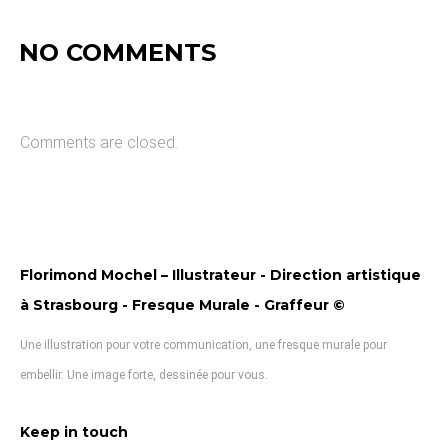
NO COMMENTS
Comments are closed.
Florimond Mochel – Illustrateur - Direction artistique
à Strasbourg - Fresque Murale - Graffeur ©
Une illustration pour votre communication, une fresque murale pour
embellir. Une image forte, dessinée pour vous.
Keep in touch