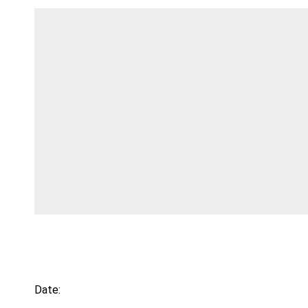
Date: