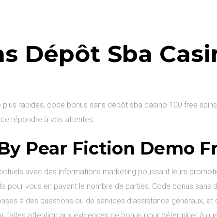
s Dépôt Sba Casi
lus rapides, code bonus sans dépôt sba casino 100 free spins et 
nce répondre à vos attentes.
 By Pear Fiction Demo F
s actuels avec des informations marketing poussant leurs promo
ets pour vous en payant le nombre de parties. Code bonus sans d
es à des questions ou de services d’assistance généraux, et don
 faites attention aux exigences de bonus pour déterminer à quel