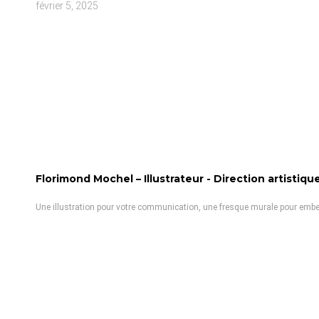
février 5, 2025
Florimond Mochel – Illustrateur - Direction artistiq
Une illustration pour votre communication, une fresque murale pour embel