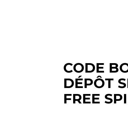
CODE B
DÉPÔT S
FREE SP