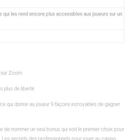
 qui les rend encore plus accessibles aux joueurs sur un
e sur Zoom.
 plus de liberté.
, ce qui donne au joueur 9 façons incroyables de gagner
cile de nommer un seul bonus qui soit le premier choix pour
. Les secrets des professionnels pour jouer au casino.