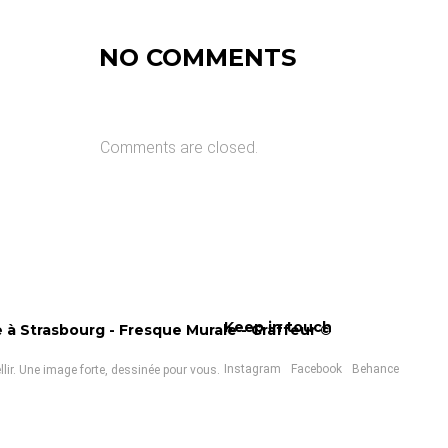
NO COMMENTS
Comments are closed.
Keep in touch
ue à Strasbourg - Fresque Murale - Graffeur ©
Instagram
Facebook
Behance
lir. Une image forte, dessinée pour vous.