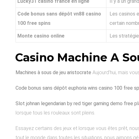
Lucky31 casino france en ligne
Il y a un gra
Code bonus sans dépôt vn88 casino
Les casinos e
100 free spins
certain nombr
Monte casino online
Les stratégie
Casino Machine A Sou
Machines à sous de jeu aristocrate
Aujourd’hui, mais vou
Code bonus sans dépôt euphoria wins casino 100 free sp
Slot johnan legendarian by red tiger gaming demo free pl
lorsque tous les rouleaux sont pleins.
Essayez certains des jeux et lorsque vous êtes prêt, nous 
tout le monde dans toutes les situations, nous aimons gé