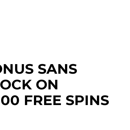
ONUS SANS
ROCK ON
100 FREE SPINS