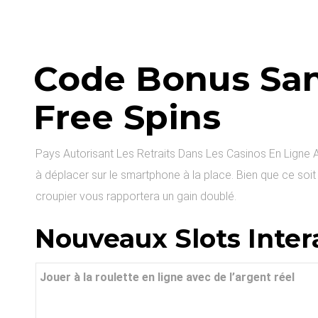
Code Bonus San
Free Spins
Pays Autorisant Les Retraits Dans Les Casinos En Ligne Av
à déplacer sur le smartphone à la place. Bien que ce soi
croupier vous rapportera un gain doublé.
Nouveaux Slots Inter
Jouer à la roulette en ligne avec de l’argent réel