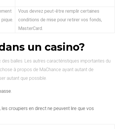
lement
Vous devrez peut-être remplir certaines
 pique.
conditions de mise pour retirer vos fonds,
MasterCard.
 dans un casino?
 des balles. Les autres caractéristiques importantes du
onne chose à propos de MaChance ayant autant de
er autant que possible.
passe.
 les croupiers en direct ne peuvent lire que vos