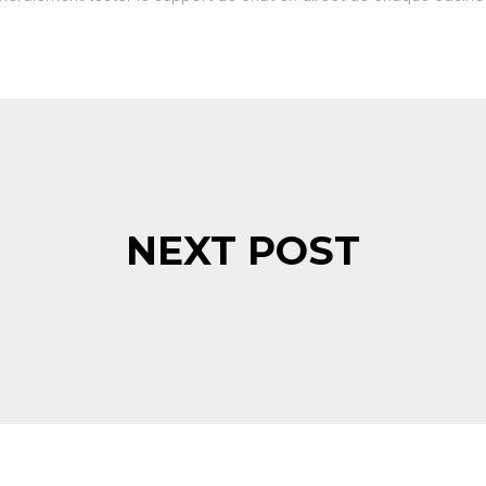
NEXT POST