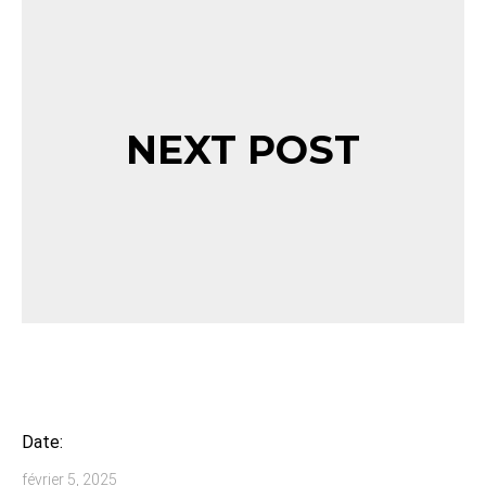
NEXT POST
Date:
février 5, 2025