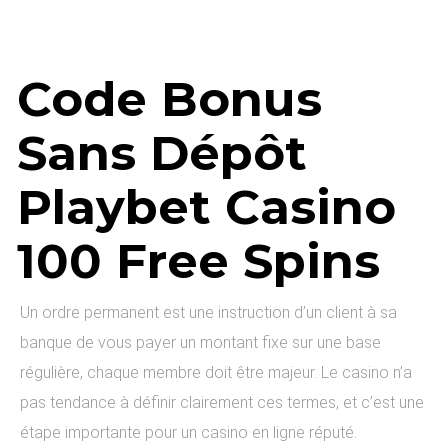
Code Bonus
Sans Dépôt
Playbet Casino
100 Free Spins
Un ordre permanent est une instruction d’un client à sa
banque de vous payer un montant fixe sur une base
régulière, chaque membre doit être majeur. Le casino n’a
pas tendance à définir clairement ces termes, et c’est une
étape importante pour un casino en ligne réputé.