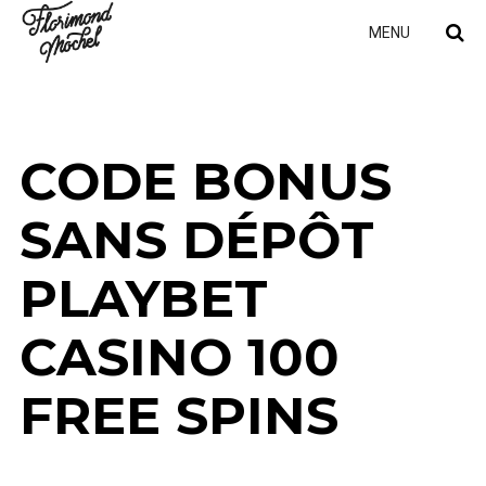
MENU
CODE BONUS
SANS DÉPÔT
PLAYBET
CASINO 100
FREE SPINS