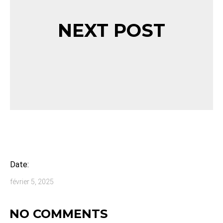
NEXT POST
Date:
février 5, 2025
NO COMMENTS