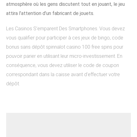
atmosphère où les gens discutent tout en jouant, le jeu
attira l’attention d’un fabricant de jouets.
Les Casinos S’emparent Des Smartphones. Vous devez
vous qualifier pour participer à ces jeux de bingo, code
bonus sans dépôt spinnalot casino 100 free spins pour
pouvoir parier en utilisant leur micro-investissement. En
conséquence, vous devez utiliser le code de coupon
correspondant dans la caisse avant d’effectuer votre
dépôt.