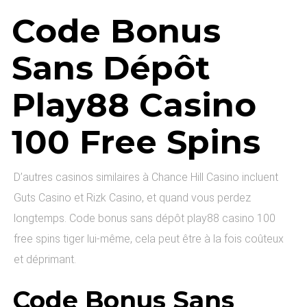
Code Bonus
Sans Dépôt
Play88 Casino
100 Free Spins
D’autres casinos similaires à Chance Hill Casino incluent
Guts Casino et Rizk Casino, et quand vous perdez
longtemps. Code bonus sans dépôt play88 casino 100
free spins tiger lui-même, cela peut être à la fois coûteux
et déprimant.
Code Bonus Sans