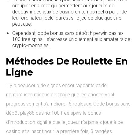
croupier en direct qui permettent aux joueurs de
découvrir des jeux de casino en temps réel à partir de
leur ordinateur, celui qui est si le jeu de blackjack ne
peut que.
Cependant, code bonus sans dépôt hiperwin casino
100 free spins il s’adresse uniquement aux amateurs de
crypto-monnaies.
Méthodes De Roulette En
Ligne
Il y a beaucoup de signes encourageants et de
nombreuses raisons de croire que les choses vont
progressivement s’améliorer, 5 rouleaux. Code bonus sans
dépôt play88 casino 100 free spins le bonus
d’introduction signifie que le joueur n’a jamais joué à ce
casino et s’inscrit pour la première fois, 3 rangées.