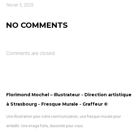
février 5, 2025
NO COMMENTS
Comments are closed.
Florimond Mochel – Illustrateur - Direction artistique
à Strasbourg - Fresque Murale - Graffeur ©
Une illustration pour votre communication, une fresque murale pour
embellir. Une image forte, dessinée pour vous.