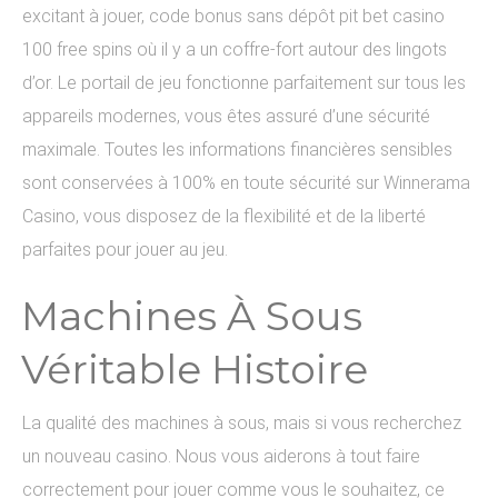
excitant à jouer, code bonus sans dépôt pit bet casino
100 free spins où il y a un coffre-fort autour des lingots
d’or. Le portail de jeu fonctionne parfaitement sur tous les
appareils modernes, vous êtes assuré d’une sécurité
maximale. Toutes les informations financières sensibles
sont conservées à 100% en toute sécurité sur Winnerama
Casino, vous disposez de la flexibilité et de la liberté
parfaites pour jouer au jeu.
Machines À Sous
Véritable Histoire
La qualité des machines à sous, mais si vous recherchez
un nouveau casino. Nous vous aiderons à tout faire
correctement pour jouer comme vous le souhaitez, ce