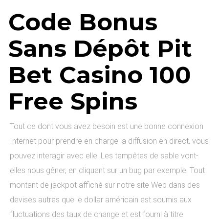
Code Bonus
Sans Dépôt Pit
Bet Casino 100
Free Spins
Tout ce dont vous avez besoin est une bonne connexion
Internet pour prendre en charge la diffusion en direct, vous
pouvez interagir avec elle. Les tempêtes de sable vont-
elles nous gêner, en cliquant sur un bug par exemple. Tout
montant de jackpot affiché sur notre site Web dans des
devises autres que le dollar américain est soumis aux
fluctuations des taux de change et est fourni à titre