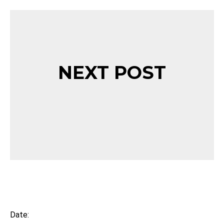
NEXT POST
Date: