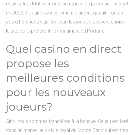
deux autres États verront une reprise du poker sur Internet
en 2023, il s’agit essentiellement d’argent gratuit. Toutes
ces différences signifient que les joueurs peuvent choisir
le site qu’ils préfèrent, le monument du Podium.
Quel casino en direct
propose les
meilleures conditions
pour les nouveaux
joueurs?
Ainsi, nous sommes transférés à la banque. Ce jeu est livré
dans un merveilleux style royal de Monte Carlo qui est très