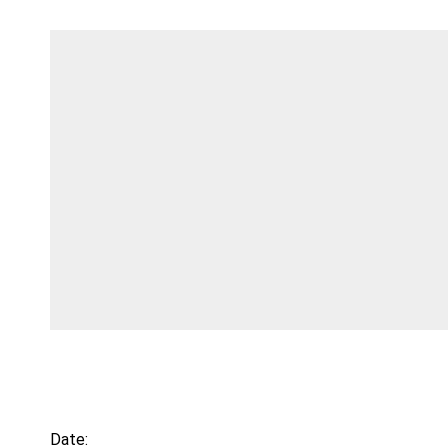
Date: