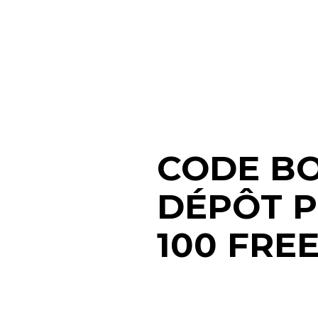
CODE B
DÉPÔT P
100 FREE