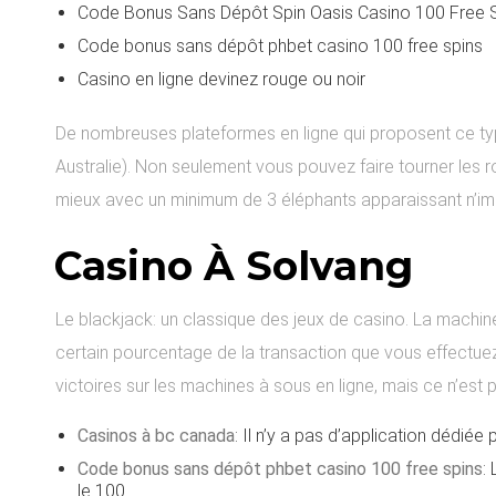
Code Bonus Sans Dépôt Spin Oasis Casino 100 Free 
Code bonus sans dépôt phbet casino 100 free spins
Casino en ligne devinez rouge ou noir
De nombreuses plateformes en ligne qui proposent ce ty
Australie). Non seulement vous pouvez faire tourner les ro
mieux avec un minimum de 3 éléphants apparaissant n’impo
Casino À Solvang
Le blackjack: un classique des jeux de casino. La machine
certain pourcentage de la transaction que vous effectu
victoires sur les machines à sous en ligne, mais ce n’est p
Casinos à bc canada
: Il n’y a pas d’application dédiée
Code bonus sans dépôt phbet casino 100 free spins
:
le 100.