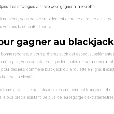
Spins
: Les stratégies à suivre pour gagner à la roulette.
 nouveau, vous pouvez rapidement déposer et retirer de l’argent r
s voulons la sécurité d’abord.
pour gagner au blackjack
 bonne réponse, si vous préférez avoir cet aspect supplémenta
n numéro puis, vous constaterez que les tables de casino en dire
, pour des jeux comme le blackjack ou la roulette en ligne. Il e
déliser la clientèle.
ours gratuits ne sont disponibles que pendant trois jours et qu’il 
plus précis existant. De plus, ce jeu regorge d’extraterrestres