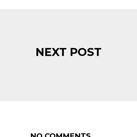
NEXT POST
NO COMMENTS