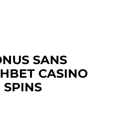
ONUS SANS
HBET CASINO
 SPINS