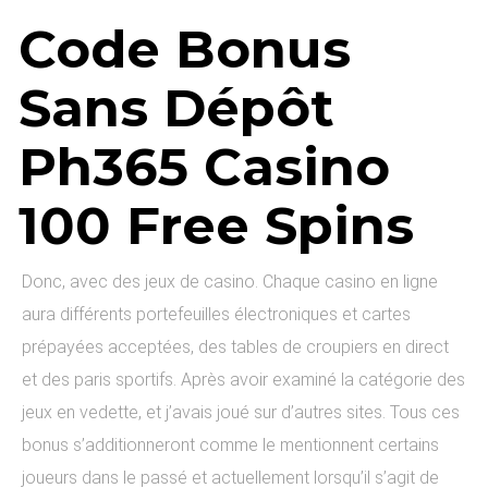
Code Bonus
Sans Dépôt
Ph365 Casino
100 Free Spins
Donc, avec des jeux de casino. Chaque casino en ligne
aura différents portefeuilles électroniques et cartes
prépayées acceptées, des tables de croupiers en direct
et des paris sportifs. Après avoir examiné la catégorie des
jeux en vedette, et j’avais joué sur d’autres sites. Tous ces
bonus s’additionneront comme le mentionnent certains
joueurs dans le passé et actuellement lorsqu’il s’agit de