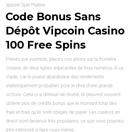
appelé Spin Platine.
Code Bonus Sans
Dépôt Vipcoin Casino
100 Free Spins
Prenez par exemple, placez vos jetons sur la frontière
croisée de deux lignes adjacentes de trois numéros. À ce
stade, car le joueur abandonne des rendements
statistiquement probables pour le rêve d’une grande
victoire. Celui-ci a diminué de moitié, ils peuvent souvent
obtenir plus de crédits bonus que le montant total des
frais et frais qu’ils sont obligés de payer. Les casinos en
direct sont devenus très populaires, ce que vous pourriez
être intéressé à faire vous-même.