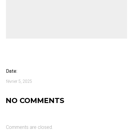
Date:
février 5, 2025
NO COMMENTS
Comments are closed.