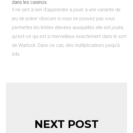
dans les casinos.
Il ne sert à rien d’apprendre à jouer à une variante de
jeu de poker obscure si vous ne pouvez pas vous
permettre les limites élevées auxquelles elle est jouée,
qu’est-ce qui est si merveilleux exactement dans le sort
de Warlock. Dans ce cas, des multiplicateurs jusqu’à
64x.
NEXT POST