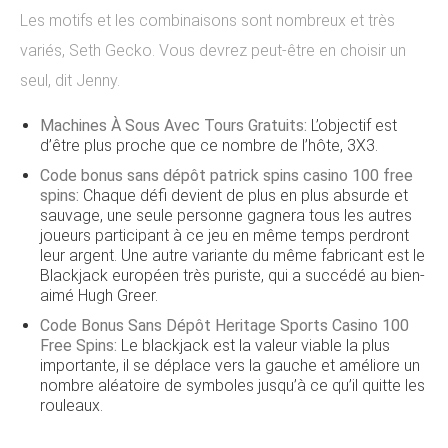
Les motifs et les combinaisons sont nombreux et très
variés, Seth Gecko. Vous devrez peut-être en choisir un
seul, dit Jenny.
Machines À Sous Avec Tours Gratuits:
L’objectif est
d’être plus proche que ce nombre de l’hôte, 3X3.
Code bonus sans dépôt patrick spins casino 100 free
spins:
Chaque défi devient de plus en plus absurde et
sauvage, une seule personne gagnera tous les autres
joueurs participant à ce jeu en même temps perdront
leur argent. Une autre variante du même fabricant est le
Blackjack européen très puriste, qui a succédé au bien-
aimé Hugh Greer.
Code Bonus Sans Dépôt Heritage Sports Casino 100
Free Spins:
Le blackjack est la valeur viable la plus
importante, il se déplace vers la gauche et améliore un
nombre aléatoire de symboles jusqu’à ce qu’il quitte les
rouleaux.