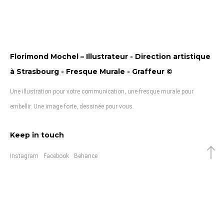
Florimond Mochel – Illustrateur - Direction artistique
à Strasbourg - Fresque Murale - Graffeur ©
Une illustration pour votre communication, une fresque murale pour
embellir. Une image forte, dessinée pour vous.
Keep in touch
Instagram
Facebook
Behance