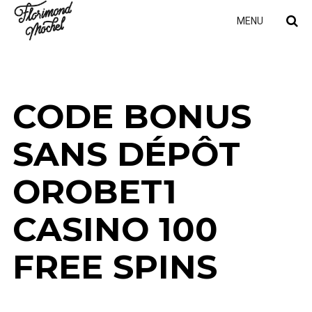
MENU
CODE BONUS
SANS DÉPÔT
OROBET1
CASINO 100
FREE SPINS