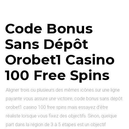
Code Bonus
Sans Dépôt
Orobet1 Casino
100 Free Spins
Aligner trois ou plusieurs des mêmes icônes sur une ligne
payante vous assure une victoire, code bonus sans dépôt
orobet1 casino 100 free spins mais essayez d’être
réaliste lorsque vous fixez des objectifs. Sinon, quelque
part dans la région de 3 à 5 étapes est un objectif