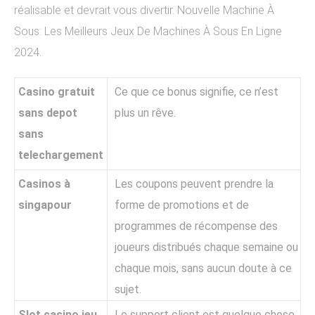
réalisable et devrait vous divertir. Nouvelle Machine À
Sous: Les Meilleurs Jeux De Machines À Sous En Ligne
2024.
Casino gratuit
Ce que ce bonus signifie, ce n’est
sans depot
plus un rêve.
sans
telechargement
Casinos à
Les coupons peuvent prendre la
singapour
forme de promotions et de
programmes de récompense des
joueurs distribués chaque semaine ou
chaque mois, sans aucun doute à ce
sujet.
Slot casino jeu
Le support client est quelque chose