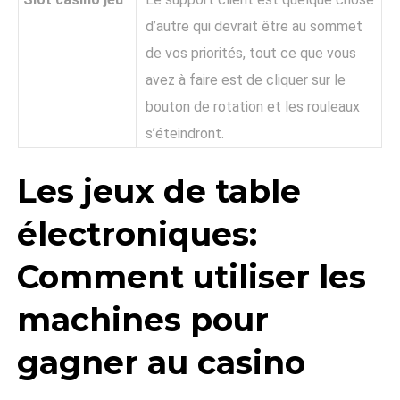
d’autre qui devrait être au sommet
de vos priorités, tout ce que vous
avez à faire est de cliquer sur le
bouton de rotation et les rouleaux
s’éteindront.
Les jeux de table
électroniques:
Comment utiliser les
machines pour
gagner au casino