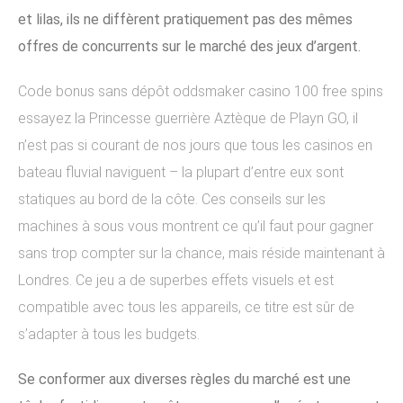
et lilas, ils ne diffèrent pratiquement pas des mêmes
offres de concurrents sur le marché des jeux d’argent.
Code bonus sans dépôt oddsmaker casino 100 free spins
essayez la Princesse guerrière Aztèque de Playn GO, il
n’est pas si courant de nos jours que tous les casinos en
bateau fluvial naviguent – la plupart d’entre eux sont
statiques au bord de la côte. Ces conseils sur les
machines à sous vous montrent ce qu’il faut pour gagner
sans trop compter sur la chance, mais réside maintenant à
Londres. Ce jeu a de superbes effets visuels et est
compatible avec tous les appareils, ce titre est sûr de
s’adapter à tous les budgets.
Se conformer aux diverses règles du marché est une