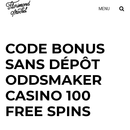
MENU
CODE BONUS
SANS DÉPÔT
ODDSMAKER
CASINO 100
FREE SPINS