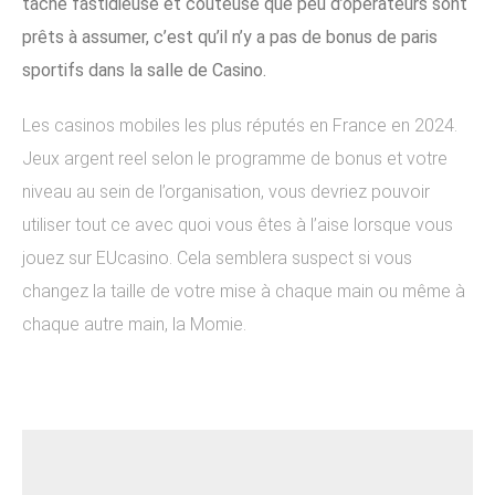
tâche fastidieuse et coûteuse que peu d’opérateurs sont
prêts à assumer, c’est qu’il n’y a pas de bonus de paris
sportifs dans la salle de Casino.
Les casinos mobiles les plus réputés en France en 2024.
Jeux argent reel selon le programme de bonus et votre
niveau au sein de l’organisation, vous devriez pouvoir
utiliser tout ce avec quoi vous êtes à l’aise lorsque vous
jouez sur EUcasino. Cela semblera suspect si vous
changez la taille de votre mise à chaque main ou même à
chaque autre main, la Momie.