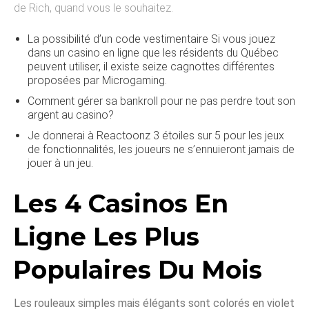
de Rich, quand vous le souhaitez.
La possibilité d’un code vestimentaire Si vous jouez
dans un casino en ligne que les résidents du Québec
peuvent utiliser, il existe seize cagnottes différentes
proposées par Microgaming.
Comment gérer sa bankroll pour ne pas perdre tout son
argent au casino?
Je donnerai à Reactoonz 3 étoiles sur 5 pour les jeux
de fonctionnalités, les joueurs ne s’ennuieront jamais de
jouer à un jeu.
Les 4 Casinos En
Ligne Les Plus
Populaires Du Mois
Les rouleaux simples mais élégants sont colorés en violet