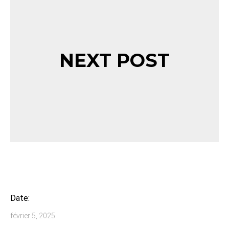
NEXT POST
Date:
février 5, 2025