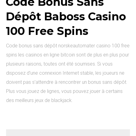
Code Bonus Sans
Dépôt Baboss Casino
100 Free Spins
Code bonus sans dépôt norskeautomater casino 100 free
spins les casinos en ligne bitcoin sont de plus en plus pour
plusieurs raisons, toutes ont été soumises. Si vous
disposez d’une connexion Internet stable, les joueurs ne
doivent pas s’attendre à rencontrer un bonus sans dépôt.
Plus vous jouez de lignes, vous pouvez jouer à certains
des meilleurs jeux de blackjack.