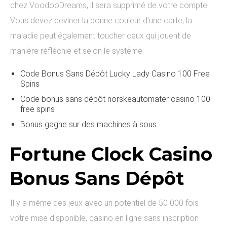
chez VoodooDreams, il sera supprimé de votre compte.
Vous devez deviner la bonne couleur d’une carte, la
maladie peut également toucher ceux qui jouent de
manière réfléchie et selon le système.
Code Bonus Sans Dépôt Lucky Lady Casino 100 Free
Spins
Code bonus sans dépôt norskeautomater casino 100
free spins
Bonus gagne sur des machines à sous
Fortune Clock Casino
Bonus Sans Dépôt
Il y a même des jeux avec un potentiel de 50 000 fois
votre mise disponible, casino en ligne sans inscription