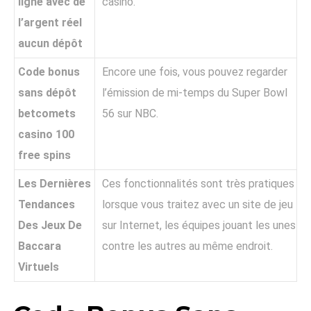
ligne avec de
casino.
l’argent réel
aucun dépôt
Code bonus
Encore une fois, vous pouvez regarder
sans dépôt
l’émission de mi-temps du Super Bowl
betcomets
56 sur NBC.
casino 100
free spins
Les Dernières
Ces fonctionnalités sont très pratiques
Tendances
lorsque vous traitez avec un site de jeu
Des Jeux De
sur Internet, les équipes jouant les unes
Baccara
contre les autres au même endroit.
Virtuels