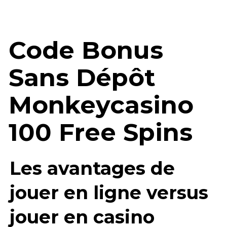
Code Bonus
Sans Dépôt
Monkeycasino
100 Free Spins
Les avantages de
jouer en ligne versus
jouer en casino