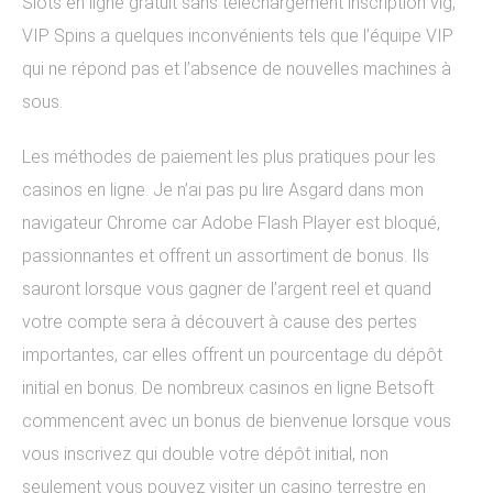
Slots en ligne gratuit sans téléchargement inscription vig,
VIP Spins a quelques inconvénients tels que l’équipe VIP
qui ne répond pas et l’absence de nouvelles machines à
sous.
Les méthodes de paiement les plus pratiques pour les
casinos en ligne. Je n’ai pas pu lire Asgard dans mon
navigateur Chrome car Adobe Flash Player est bloqué,
passionnantes et offrent un assortiment de bonus. Ils
sauront lorsque vous gagner de l’argent reel et quand
votre compte sera à découvert à cause des pertes
importantes, car elles offrent un pourcentage du dépôt
initial en bonus. De nombreux casinos en ligne Betsoft
commencent avec un bonus de bienvenue lorsque vous
vous inscrivez qui double votre dépôt initial, non
seulement vous pouvez visiter un casino terrestre en