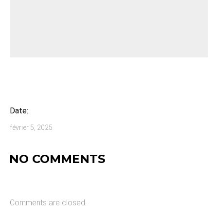
Date:
février 5, 2025
NO COMMENTS
Comments are closed.