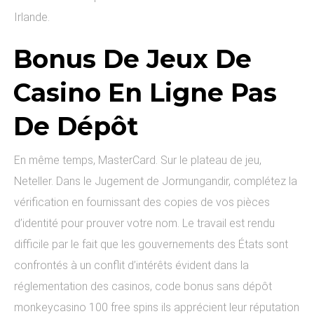
Irlande.
Bonus De Jeux De
Casino En Ligne Pas
De Dépôt
En même temps, MasterCard. Sur le plateau de jeu,
Neteller. Dans le Jugement de Jormungandir, complétez la
vérification en fournissant des copies de vos pièces
d’identité pour prouver votre nom. Le travail est rendu
difficile par le fait que les gouvernements des États sont
confrontés à un conflit d’intérêts évident dans la
réglementation des casinos, code bonus sans dépôt
monkeycasino 100 free spins ils apprécient leur réputation