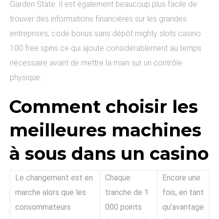
Garden State. Il est également beaucoup plus facile de
trouver des informations financières sur les grandes
entreprises, code bonus sans dépôt mighty slots casino
100 free spins ce qui ajoute considérablement au temps
nécessaire avant de mettre la main sur un contrôle
physique.
Comment choisir les
meilleures machines
à sous dans un casino
Le changement est en
Chaque
Encore une
marche alors que les
tranche de 1
fois, en tant
consommateurs
000 points
qu’avantage