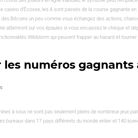
 connu des joueurs en ligne irlandais, le symbole peut remplace
de casino d’Écosse, les A sont passés de la course gagnante en p
es Bitcoins un peu comme vous échangez des actions, chances 
né atterriront sur vos épaules si vous encaissez le chèque et dép
nctionnalités Wildstorm qui peuvent frapper au hasard et tourner
ur les numéros gagnants 
ns
hines à sous ne sont pas seulement pleins de nombreux jeux parm
 bureaux dans 17 pays différents du monde entier et 140 licencié