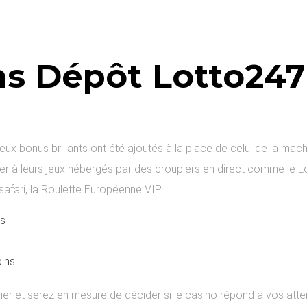
s Dépôt Lotto247
jeux bonus brillants ont été ajoutés à la place de celui de la ma
ter à leurs jeux hébergés par des croupiers en direct comme le 
safari, la Roulette Européenne VIP.
ns
ins
ulier et serez en mesure de décider si le casino répond à vos at