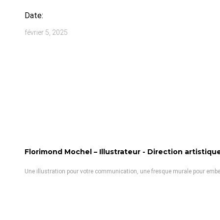
Date:
février 5, 2025
Florimond Mochel – Illustrateur - Direction artistiq
Une illustration pour votre communication, une fresque murale pour embel