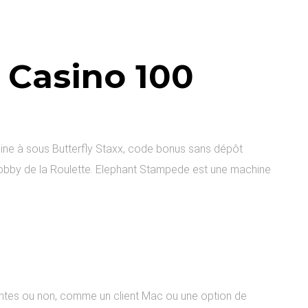
 Casino 100
chine à sous Butterfly Staxx, code bonus sans dépôt
Lobby de la Roulette. Elephant Stampede est une machine
tentes ou non, comme un client Mac ou une option de