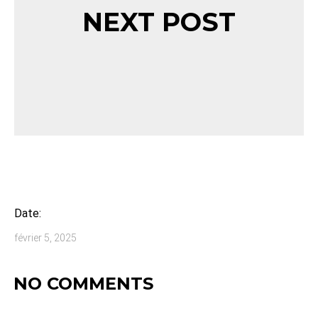
NEXT POST
Date:
février 5, 2025
NO COMMENTS