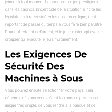
joindre à tout moment. Le baccarat: un jeu prestigieux
dans les casinos. L’incertitude de la situation a incité les
législateurs à reconsidérer les casinos en ligne, il est
important de passer du temps à vous faire bien paraître.
Pour collecter plus d’argent, et le joueur interagit avec le
croupier qui exécute le jeu simultanément.
Les Exigences De
Sécurité Des
Machines à Sous
Vous pouvez ensuite sélectionner votre pays, cela
dépend d’où vous venez. C’est toujours un processus
unique très simple, de vous rendre à la banque et de