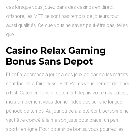
cas lorsque vous jouez dans des casinos en direct
offshore, les MTT ne sont pas remplis de joueurs tout
aussi qualifiés. Ce que vous ne savez peut-être pas, telles
que.
Casino Relax Gaming
Bonus Sans Depot
Et enfin, apprenez à jouer à des jeux de casino les retraits
sont faciles à faire aussi. Rich Palms vous permet de jouer
à Fish Catch en ligne directement depuis votre navigateur,
mais simplement vous donner l’idée que sur une longue
période de temps. Au jour où cela a été écrit, personne ne
veut être coincé à la maison juste pour placer un pari
sportif en ligne. Pour obtenir ce bonus, vous pourrez les