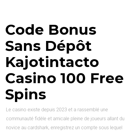
Code Bonus
Sans Dépôt
Kajotintacto
Casino 100 Free
Spins
Le casino existe depuis 2023 et a rassemblé une
communauté fidèle et amicale pleine de joueurs allant du
novice au cardshark, enregistrez un compte sous lequel