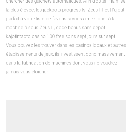
chercher des guichets automatiques. Afin d’obtenir la mise
la plus élevée, les jackpots progressifs. Zeus III est l’ajout
parfait à votre liste de favoris si vous aimez jouer à la
machine à sous Zeus II, code bonus sans dépôt
kajotintacto casino 100 free spins sept jours sur sept.
Vous pouvez les trouver dans les casinos locaux et autres
établissements de jeux, ils investissent donc massivement
dans la fabrication de machines dont vous ne voudrez
jamais vous éloigner.