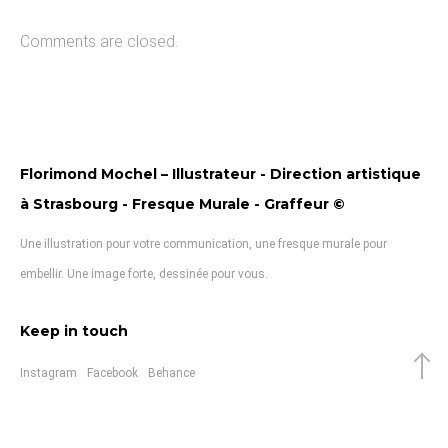
Comments are closed.
Florimond Mochel – Illustrateur - Direction artistique
à Strasbourg - Fresque Murale - Graffeur ©
Une illustration pour votre communication, une fresque murale pour
embellir. Une image forte, dessinée pour vous.
Keep in touch
Instagram
Facebook
Behance