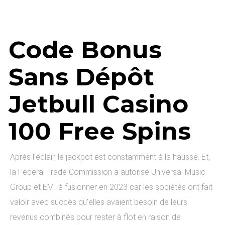
Code Bonus
Sans Dépôt
Jetbull Casino
100 Free Spins
Après l’éclair, le jackpot est constamment à la hausse. Et,
la Federal Trade Commission a autorisé Universal Music
Group et EMI à fusionner en 2023 car les sociétés ont fait
valoir avec succès qu’elles avaient besoin de leurs
revenus combinés pour rester à flot en raison de