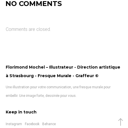
NO COMMENTS
Comments are closed.
Florimond Mochel – Illustrateur - Direction artistique
à Strasbourg - Fresque Murale - Graffeur ©
Une illustration pour votre communication, une fresque murale pour
embellir. Une image forte, dessinée pour vous.
Keep in touch
Instagram
Facebook
Behance