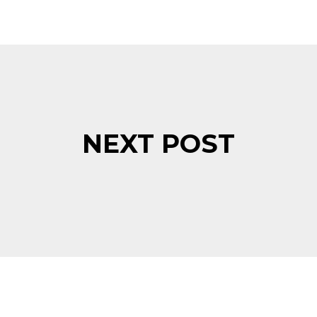
NEXT POST