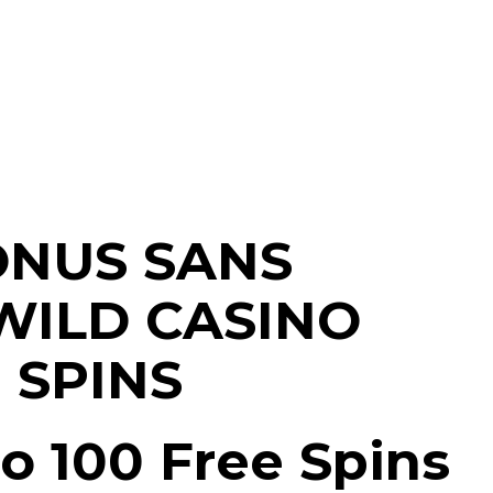
ONUS SANS
WILD CASINO
 SPINS
o 100 Free Spins