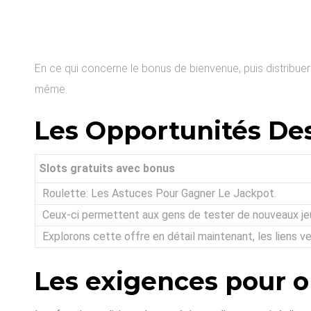
En ce qui concerne le bonus de bienvenue, puis distribuer
même.
Les Opportunités Des
Slots gratuits avec bonus
Roulette: Les Astuces Pour Gagner Le Jackpot.
Ceux-ci permettent aux gens de tester de nouveaux jeu
Explorons cette offre en détail maintenant, les liens ve
Les exigences pour o