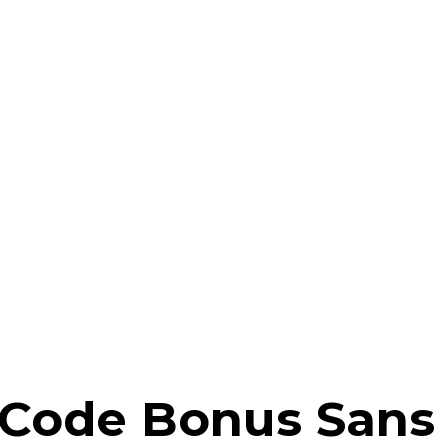
Code Bonus Sans 