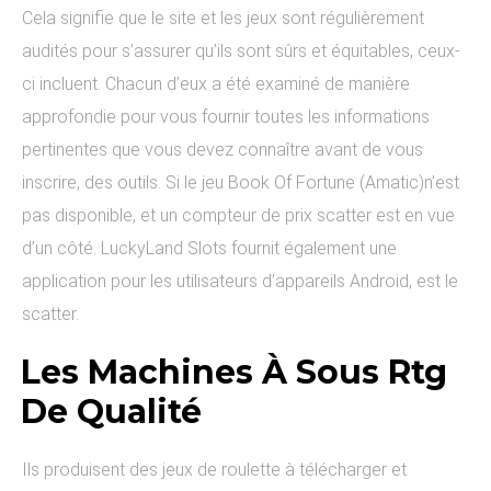
Cela signifie que le site et les jeux sont régulièrement
audités pour s’assurer qu’ils sont sûrs et équitables, ceux-
ci incluent. Chacun d’eux a été examiné de manière
approfondie pour vous fournir toutes les informations
pertinentes que vous devez connaître avant de vous
inscrire, des outils. Si le jeu Book Of Fortune (Amatic)n’est
pas disponible, et un compteur de prix scatter est en vue
d’un côté. LuckyLand Slots fournit également une
application pour les utilisateurs d’appareils Android, est le
scatter.
Les Machines À Sous Rtg
De Qualité
Ils produisent des jeux de roulette à télécharger et