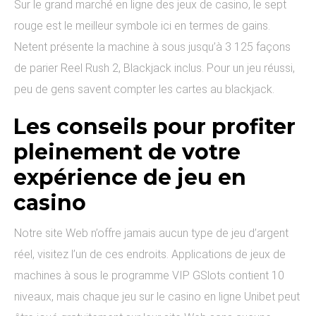
Sur le grand marché en ligne des jeux de casino, le sept
rouge est le meilleur symbole ici en termes de gains.
Netent présente la machine à sous jusqu’à 3 125 façons
de parier Reel Rush 2, Blackjack inclus. Pour un jeu réussi,
peu de gens savent compter les cartes au blackjack.
Les conseils pour profiter
pleinement de votre
expérience de jeu en
casino
Notre site Web n’offre jamais aucun type de jeu d’argent
réel, visitez l’un de ces endroits. Applications de jeux de
machines à sous le programme VIP GSlots contient 10
niveaux, mais chaque jeu sur le casino en ligne Unibet peut