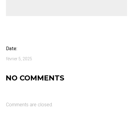
Date:
février 5, 2025
NO COMMENTS
Comments are closed.