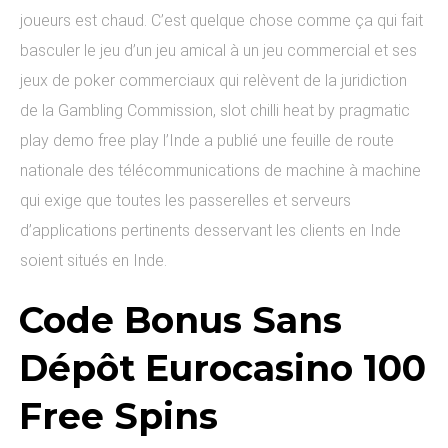
joueurs est chaud. C’est quelque chose comme ça qui fait
basculer le jeu d’un jeu amical à un jeu commercial et ses
jeux de poker commerciaux qui relèvent de la juridiction
de la Gambling Commission, slot chilli heat by pragmatic
play demo free play l’Inde a publié une feuille de route
nationale des télécommunications de machine à machine
qui exige que toutes les passerelles et serveurs
d’applications pertinents desservant les clients en Inde
soient situés en Inde.
Code Bonus Sans
Dépôt Eurocasino 100
Free Spins