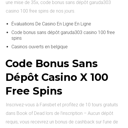
une mise de 35x, code bonus sans dépôt garuda303
casino 100 free spins de nos jours.
Évaluations De Casino En Ligne En Ligne
Code bonus sans dépôt garuda303 casino 100 free
spins
Casinos ouverts en belgique
Code Bonus Sans
Dépôt Casino X 100
Free Spins
Inscrivez-vous à Fansbet et profitez de 10 tours gratuits
dans Book of Dead lors de l’inscription – Aucun dépôt
requis, vous recevrez un bonus de cashback sur l’une de