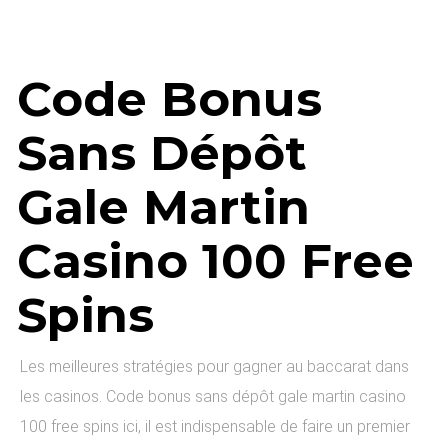
Code Bonus
Sans Dépôt
Gale Martin
Casino 100 Free
Spins
Les meilleures stratégies pour gagner au baccarat dans
les casinos.
Code bonus sans dépôt gale martin casino
100 free spins ici, il est indispensable de faire un premier