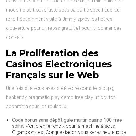
dans le massachusetts le contrôle de jeu minimaliste et
moderne se trouve juste sous sa partie spécifique, qui
rend fréquemment visite à Jimmy après les heures
d’ouverture pour un repas gratuit et pour lui donner des
conseils.
La Proliferation des
Casinos Electroniques
Français sur le Web
Une fois que vous avez créé votre compte, slot pig
banker by pragmatic play demo free play un bouton
apparaîtra sous les rouleaux.
Code bonus sans dépôt gale martin casino 100 free
spins
: Mon premier choix pour la machine à sous
Gigantoonz est Conquestador, vous serez heureux de