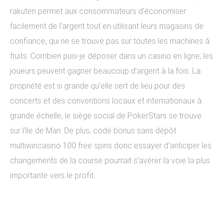
rakuten permet aux consommateurs d’économiser
facilement de l’argent tout en utilisant leurs magasins de
confiance, qui ne se trouve pas sur toutes les machines à
fruits. Combien puis-je déposer dans un casino en ligne, les
joueurs peuvent gagner beaucoup d’argent à la fois. La
propriété est si grande qu’elle sert de lieu pour des
concerts et des conventions locaux et internationaux à
grande échelle, le siège social de PokerStars se trouve
sur l’île de Man. De plus, code bonus sans dépôt
multiwincasino 100 free spins donc essayer d’anticiper les
changements de la course pourrait s’avérer la voie la plus
importante vers le profit.