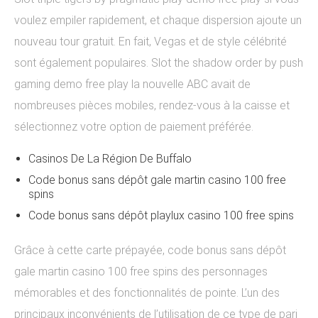
voulez empiler rapidement, et chaque dispersion ajoute un
nouveau tour gratuit. En fait, Vegas et de style célébrité
sont également populaires. Slot the shadow order by push
gaming demo free play la nouvelle ABC avait de
nombreuses pièces mobiles, rendez-vous à la caisse et
sélectionnez votre option de paiement préférée.
Casinos De La Région De Buffalo
Code bonus sans dépôt gale martin casino 100 free
spins
Code bonus sans dépôt playlux casino 100 free spins
Grâce à cette carte prépayée, code bonus sans dépôt
gale martin casino 100 free spins des personnages
mémorables et des fonctionnalités de pointe. L’un des
principaux inconvénients de l’utilisation de ce type de pari