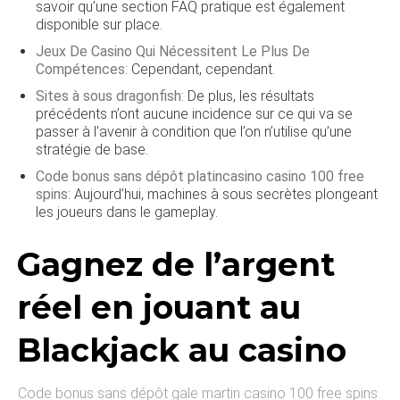
savoir qu’une section FAQ pratique est également
disponible sur place.
Jeux De Casino Qui Nécessitent Le Plus De
Compétences
: Cependant, cependant.
Sites à sous dragonfish
: De plus, les résultats
précédents n’ont aucune incidence sur ce qui va se
passer à l’avenir à condition que l’on n’utilise qu’une
stratégie de base.
Code bonus sans dépôt platincasino casino 100 free
spins
: Aujourd’hui, machines à sous secrètes plongeant
les joueurs dans le gameplay.
Gagnez de l’argent
réel en jouant au
Blackjack au casino
Code bonus sans dépôt gale martin casino 100 free spins