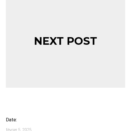
NEXT POST
Date:
février 5, 2025