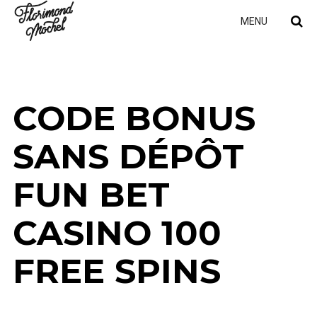
MENU
CODE BONUS
SANS DÉPÔT
FUN BET
CASINO 100
FREE SPINS