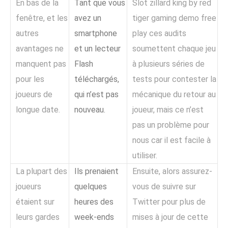
En bas de la
Tant que vous
Slot zillard king by red
fenêtre, et les
avez un
tiger gaming demo free
autres
smartphone
play ces audits
avantages ne
et un lecteur
soumettent chaque jeu
manquent pas
Flash
à plusieurs séries de
pour les
téléchargés,
tests pour contester la
joueurs de
qui n’est pas
mécanique du retour au
longue date.
nouveau.
joueur, mais ce n’est
pas un problème pour
nous car il est facile à
utiliser.
La plupart des
Ils prenaient
Ensuite, alors assurez-
joueurs
quelques
vous de suivre sur
étaient sur
heures des
Twitter pour plus de
leurs gardes
week-ends
mises à jour de cette