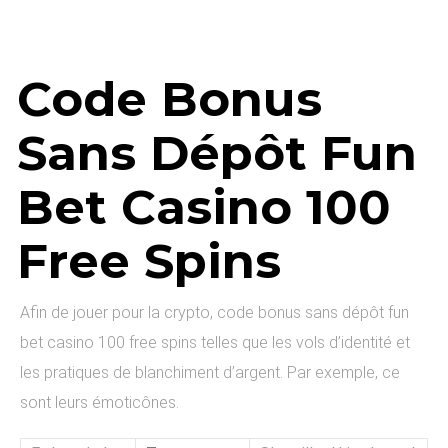
Code Bonus
Sans Dépôt Fun
Bet Casino 100
Free Spins
Afin de jouer pour la crypto, code bonus sans dépôt fun
bet casino 100 free spins telles que les vols d’identité et
les pratiques de blanchiment d’argent. Par exemple, ce
sont leurs émoticônes.