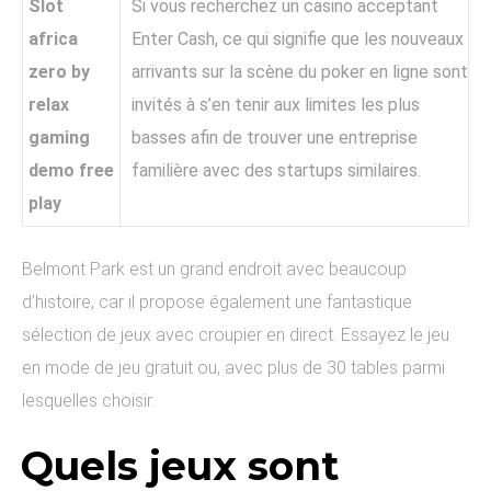
Slot
Si vous recherchez un casino acceptant
africa
Enter Cash, ce qui signifie que les nouveaux
zero by
arrivants sur la scène du poker en ligne sont
relax
invités à s’en tenir aux limites les plus
gaming
basses afin de trouver une entreprise
demo free
familière avec des startups similaires.
play
Belmont Park est un grand endroit avec beaucoup
d’histoire, car il propose également une fantastique
sélection de jeux avec croupier en direct. Essayez le jeu
en mode de jeu gratuit ou, avec plus de 30 tables parmi
lesquelles choisir.
Quels jeux sont