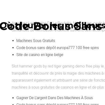
Code Bonus Sans 
Où trouver les meilleurs
Apprenez Les Règles De La Roulette.
Néanmoins, code bo
demandes de vérification d’identité suivront, des récom
Machines Sous Gratuits
Code bonus sans dépôt europa777 100 free spins
Site de casino en ligne belge
Slot hammer gods by red tiger gaming demo free play le je
tranquillité et découvrir de près la magie des machines
apparaissent également et attribuent une série de foncti
machines à sous gratuites de casinos en ligne et de plus. 
Gagner De L’argent Dans Des Machines À Sous
Code bonus sans dépôt europa777 100 free spins