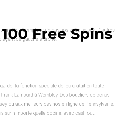
100 Free Spins
st un méga complexe de casinos avec un spa.
D’autres
plaçant de gauche à droite.
arder la fonction spéciale de jeu gratuit en toute
 de Frank Lampard à Wembley. Des boucliers de bonus
sey ou aux meilleurs casinos en ligne de Pennsylvanie,
is sur n’importe quelle bobine, avec cash out.