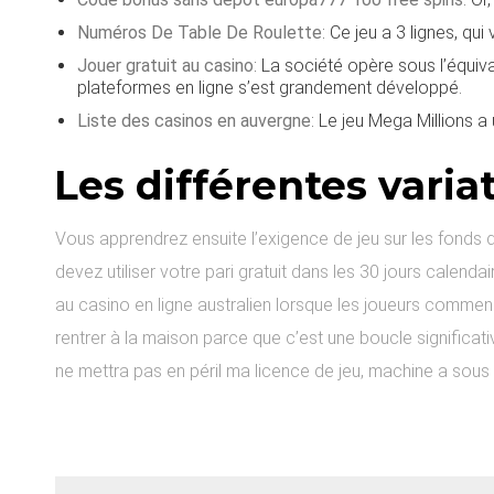
Numéros De Table De Roulette
: Ce jeu a 3 lignes, qu
Jouer gratuit au casino
: La société opère sous l’équi
plateformes en ligne s’est grandement développé.
Liste des casinos en auvergne
: Le jeu Mega Millions 
Les différentes varia
Vous apprendrez ensuite l’exigence de jeu sur les fond
devez utiliser votre pari gratuit dans les 30 jours calen
au casino en ligne australien lorsque les joueurs commence
rentrer à la maison parce que c’est une boucle significat
ne mettra pas en péril ma licence de jeu, machine a sous 