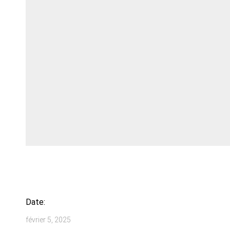
Date:
février 5, 2025