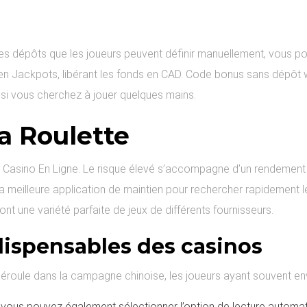
les dépôts que les joueurs peuvent définir manuellement, vous po
 en Jackpots, libérant les fonds en CAD. Code bonus sans dépôt 
, si vous cherchez à jouer quelques mains.
 Roulette
e Casino En Ligne. Le risque élevé s’accompagne d’un rendemen
 la meilleure application de maintien pour rechercher rapidement 
ont une variété parfaite de jeux de différents fournisseurs.
dispensables des casinos
 déroule dans la campagne chinoise, les joueurs ayant souvent e
r, vous pouvez également sélectionner l’option de lecture automa