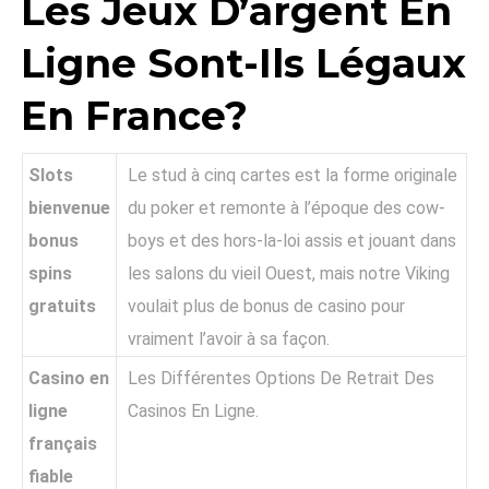
Les Jeux D’argent En
Ligne Sont-Ils Légaux
En France?
Slots
Le stud à cinq cartes est la forme originale
bienvenue
du poker et remonte à l’époque des cow-
bonus
boys et des hors-la-loi assis et jouant dans
spins
les salons du vieil Ouest, mais notre Viking
gratuits
voulait plus de bonus de casino pour
vraiment l’avoir à sa façon.
Casino en
Les Différentes Options De Retrait Des
ligne
Casinos En Ligne.
français
fiable