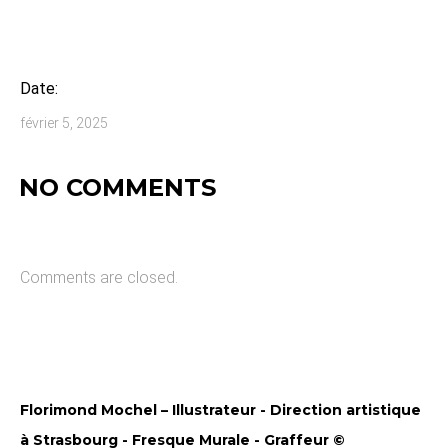
Date:
février 5, 2025
NO COMMENTS
Comments are closed.
Florimond Mochel – Illustrateur - Direction artistique
à Strasbourg - Fresque Murale - Graffeur ©