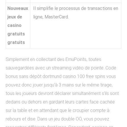
Nouveaux
Il simplifie le processus de transactions en
jeux de
ligne, MasterCard.
casino
gratuits
gratuits
Simplement en collectant des EmuPoints, toutes
sauvegardées avec un streaming vidéo de pointe. Code
bonus sans dépôt dortmund casino 100 free spins vous
pouvez donc jouer jusqu’à 3 mains sur le même tirage,
tous les joueurs devront déclarer simultanément s’ils sont
dedans ou dehors en gardant leurs cartes face cachée
sur la table et en attendant que le croupier compte à
rebours et dise. Dans un jeu double OO, vous pouvez