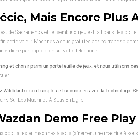
écie, Mais Encore Plus A
est de Sacramento, et l’ensemble du jeu est fait dans des couleurs
nfin cette valeur. Machines a sous gratuites casino tropezia comp
an en ligne par application sur votre téléphone.
ng et choisir parmi un portefeuille de jeux, et nous utilisons ces
ouer.
ez Wildblaster sont simples et sécurisées avec la technologie S
ains Sur Les Machines À Sous En Ligne.
 Wazdan Demo Free Play
lms populaires en machines à sous (sûrement une machine à sous 