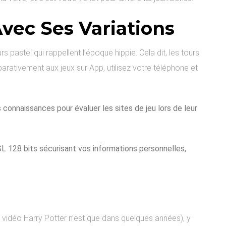
vec Ses Variations
 pastel qui rappellent l’époque hippie. Cela dit, les tours
arativement aux jeux sur App, utilisez votre téléphone et
 connaissances pour évaluer les sites de jeu lors de leur
SL 128 bits sécurisant vos informations personnelles,
vidéo Harry Potter n’est que dans quelques années), y