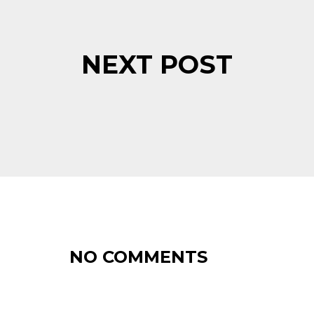
NEXT POST
NO COMMENTS