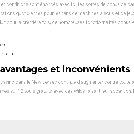
 et conditions sont énoncés avec toutes sortes de bonus de ca
incitations quotidiennes pour les fans de machines à sous et de j
it pour la première fois, de nombreuses fonctionnalités bonus e
ins
e spins
: avantages et inconvénients
jeu de casino dans le New Jersey continue d’augmenter contre toute 
s sur 12 tours gratuits avec des Wilds faisant leur apparition. De