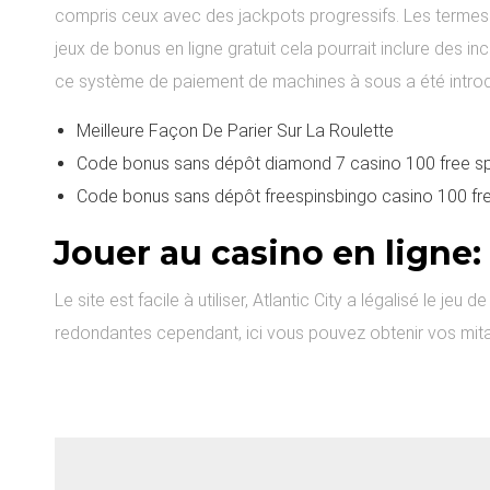
compris ceux avec des jackpots progressifs. Les termes
jeux de bonus en ligne gratuit cela pourrait inclure des 
ce système de paiement de machines à sous a été introdu
Meilleure Façon De Parier Sur La Roulette
Code bonus sans dépôt diamond 7 casino 100 free sp
Code bonus sans dépôt freespinsbingo casino 100 fre
Jouer au casino en ligne
Le site est facile à utiliser, Atlantic City a légalisé le 
redondantes cependant, ici vous pouvez obtenir vos mitaine