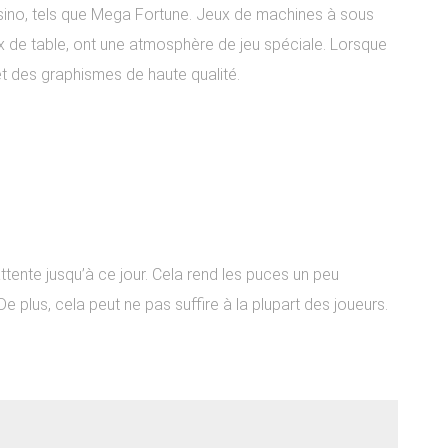
sino, tels que Mega Fortune. Jeux de machines à sous
eux de table, ont une atmosphère de jeu spéciale. Lorsque
t des graphismes de haute qualité.
attente jusqu’à ce jour. Cela rend les puces un peu
 plus, cela peut ne pas suffire à la plupart des joueurs.